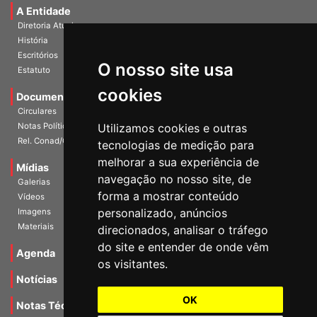
Diretoria Atual
História
Escritórios
Estatuto
O nosso site usa
Documentos
cookies
Circulares
Notas Políticas
Utilizamos cookies e outras
Rel. Conad/Congresso
tecnologias de medição para
Mídias
melhorar a sua experiência de
Galerias
navegação no nosso site, de
Vídeos
forma a mostrar conteúdo
Imagens
personalizado, anúncios
Materiais
direcionados, analisar o tráfego
Agenda
do site e entender de onde vêm
os visitantes.
Notícias
Notas Técnicas
OK