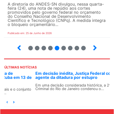
A diretoria do ANDES-SN divulgou, nessa quarta-
feira (24), uma nota de repúdio aos cortes
promovidos pelo governo federal no orçamento
do Conselho Nacional de Desenvolvimento
Científico e Tecnológico (CNPq). A medida integra
o bloqueio orçamentário...
Publicado em: 25 de Junho de 2026
2
3
4
5
6
7
8
9
ÚLTIMAS NOTÍCIAS
Em decisão inédita, Justiça Federal condena ex-
agente da ditadura por estupro
Em uma decisão considerada histórica, a 2ª Vara Federal
Criminal do Rio de Janeiro condenou o...
EVENTOS