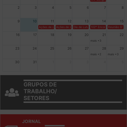
XIV Congresso Brasileiro 
2
3
4
5
6
7
8
9
10
11
12
13
14
15
Ações de solidariedade a Cuba no Rio Grande do Sul - 100 anos 
Ações de solidariedade a Cuba no Rio Grande do Su
Dia de Luta em Defesa de Cuba e da S
102º Encontro da Regional
Reunião GTPE
16
17
18
19
20
21
22
mais +3
23
24
25
26
27
28
29
mais +2
mais +3
30
31
1
2
3
4
5
GRUPOS DE
TRABALHO/
SETORES
JORNAL