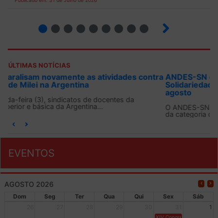
Publicado em: 31 de Julho de 2026
2
3
4
5
6
7
8
9
ÚLTIMAS NOTÍCIAS
ANDES-SN convoca docentes para Dia de
Solidariedade Internacionalista com Cuba em 13 de
agosto
O ANDES-SN conclama suas seções sindicais e o conjunto
da categoria docente a construírem, no dia...
EVENTOS
AGOSTO 2026
Dom
Seg
Ter
Qua
Qui
Sex
Sáb
26
27
28
29
30
31
1