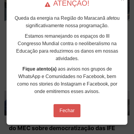
ATENÇÃO!
Queda da energia na Região do Maracanã afetou
Fonasefe denuncia desigualdade de até
significativamente nossa programação.
182% em auxílios pagos a servidores do
Estamos remanejando os espaços do III
Executivo
Congresso Mundial contra o neoliberalismo na
Educação para reduzirmos os danos em nossas
Seguir o princípio constitucional da isonomia no
contexto dos direitos do funcionalismo federal é
atividades.
fundamental para impedir privilégios e proteger os
servidores e as servidoras. No entanto, o que se
Fique atento(a)
aos avisos nos grupos de
vê na prática são distorções profundas nos...
WhatsApp e Comunidades no Facebook, bem
Publicado em: 04 de Agosto de 2026
como nos stories do Instagram e Facebook, por
onde emitiremos esses avisos.
Fechar
ANDES-SN participa da instalação de GT
do MEC sobre democratização das IFE