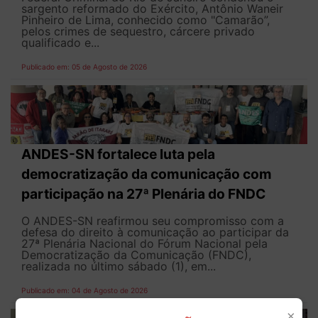
sargento reformado do Exército, Antônio Waneir
Pinheiro de Lima, conhecido como "Camarão”,
pelos crimes de sequestro, cárcere privado
qualificado e...
Publicado em: 05 de Agosto de 2026
ANDES-SN fortalece luta pela
democratização da comunicação com
participação na 27ª Plenária do FNDC
O ANDES-SN reafirmou seu compromisso com a
defesa do direito à comunicação ao participar da
27ª Plenária Nacional do Fórum Nacional pela
Democratização da Comunicação (FNDC),
realizada no último sábado (1), em...
Publicado em: 04 de Agosto de 2026
×