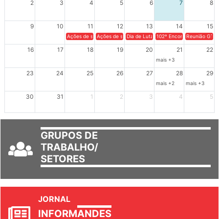
2
3
4
5
6
7
8
9
10
11
12
13
14
15
Ações de solidariedade a Cuba no Rio Grande do Sul - 100 anos 
Ações de solidariedade a Cuba no Rio Grande do Su
Dia de Luta em Defesa de Cuba e da S
102º Encontro da Regional
Reunião GTPE
16
17
18
19
20
21
22
mais +3
23
24
25
26
27
28
29
mais +2
mais +3
30
31
1
2
3
4
5
GRUPOS DE
TRABALHO/
SETORES
JORNAL
INFORM
ANDES