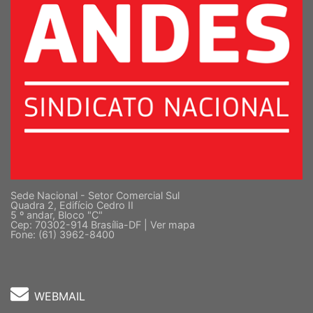
Sede Nacional - Setor Comercial Sul
Quadra 2, Edifício Cedro II
5 º andar, Bloco "C"
Cep: 70302-914 Brasília-DF |
Ver mapa
Fone: (61) 3962-8400
WEBMAIL