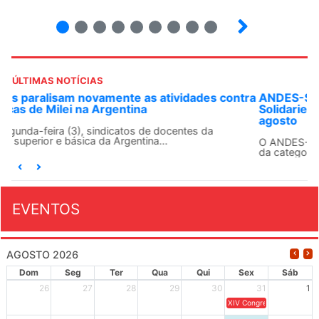
2
3
4
5
6
7
8
9
ÚLTIMAS NOTÍCIAS
ra
ANDES-SN convoca docentes para Dia de
Solidariedade Internacionalista com Cuba em 13 de
agosto
O ANDES-SN conclama suas seções sindicais e o conjunto
da categoria docente a construírem, no dia...
EVENTOS
AGOSTO 2026
Dom
Seg
Ter
Qua
Qui
Sex
Sáb
26
27
28
29
30
31
1
XIV Congresso Brasileiro 