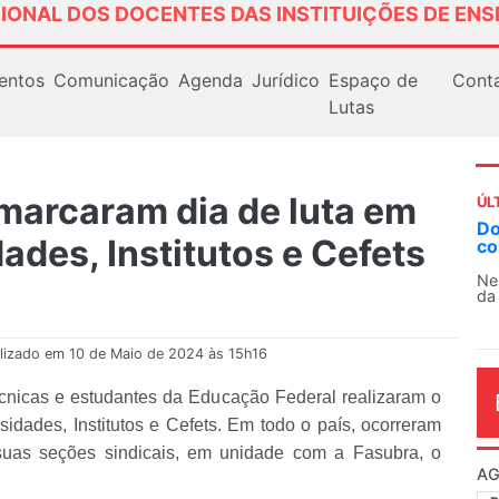
IONAL DOS DOCENTES DAS INSTITUIÇÕES DE ENS
entos
Comunicação
Agenda
Jurídico
Espaço de
Cont
Lutas
 marcaram dia de luta em
ÚL
AN
ades, Institutos e Cefets
So
13
O 
co
dia
lizado em 10 de Maio de 2024 às 15h16
 técnicas e estudantes da Educação Federal realizaram o
dades, Institutos e Cefets. Em todo o país, ocorreram
suas seções sindicais, em unidade com a Fasubra, o