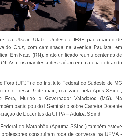
s da Ufscar, Ufabc, Unifesp e IFSP participaram de
valdo Cruz, com caminhada na avenida Paulista, em
ca. Em Natal (RN), o ato unificado reuniu centenas de
RN. As e os manifestantes saíram em marcha cobrando
e Fora (UFJF) e do Instituto Federal do Sudeste de MG
ocente, nesse 9 de maio, realizado pela Apes SSind.,
e Fora, Muriaé e Governador Valadares (MG). Na
ambém participou do I Seminário sobre Carreira Docente
sociação de Docentes da UFPA – Adufpa SSind.
 Federal do Maranhão (Apruma SSind.) também esteve
e professores construíram roda de conversa na UFMA -