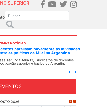
INO SUPERIOR
ato
TIMAS NOTÍCIAS
DES-SN convoca docentes para Dia de
lidariedade Internacionalista com Cuba em
 de agosto
ANDES-SN conclama suas seções sindicais e o
njunto da categoria docente a construírem, no
...
EVENTOS