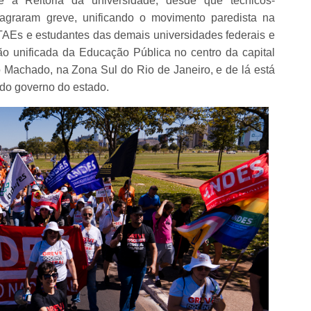
te à Reitoria da universidade, desde que técnicos-
flagraram greve, unificando o movimento paredista na
, TAEs e estudantes das demais universidades federais e
o unificada da Educação Pública no centro da capital
 Machado, na Zona Sul do Rio de Janeiro, e de lá está
 do governo do estado.