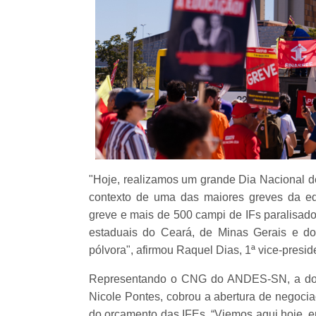
"Hoje, realizamos um grande Dia Nacional de
contexto de uma das maiores greves da e
greve e mais de 500 campi de IFs paralisad
estaduais do Ceará, de Minas Gerais e d
pólvora", afirmou Raquel Dias, 1ª vice-presi
Representando o CNG do ANDES-SN, a doce
Nicole Pontes, cobrou a abertura de negoci
do orçamento das IFEs. “Viemos aqui hoje, e