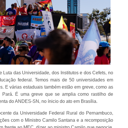
 Luta das Universidade, dos Institutos e dos Cefets, no
ducação federal. Temos mais de 50 universidades em
os. E várias estaduais também estão em greve, como as
o Pará. É uma greve que se amplia como rastilho de
denta do ANDES-SN, no ínicio do ato em Brasília.
nte da Universidade Federal Rural do Pernambuco,
ações com o Ministro Camilo Santana e a recomposição
m frente ao MEC, dizer ao ministro Camilo que negocie,