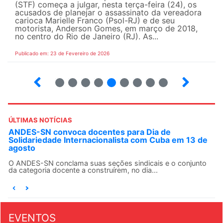
(STF) começa a julgar, nesta terça-feira (24), os
acusados de planejar o assassinato da vereadora
carioca Marielle Franco (Psol-RJ) e de seu
motorista, Anderson Gomes, em março de 2018,
no centro do Rio de Janeiro (RJ). As...
Publicado em: 23 de Fevereiro de 2026
15
16
17
18
19
20
21
22
23
ÚLTIMAS NOTÍCIAS
ANDES-SN convoca docentes para Dia de
Solidariedade Internacionalista com Cuba em 13 de
agosto
O ANDES-SN conclama suas seções sindicais e o conjunto
da categoria docente a construírem, no dia...
EVENTOS