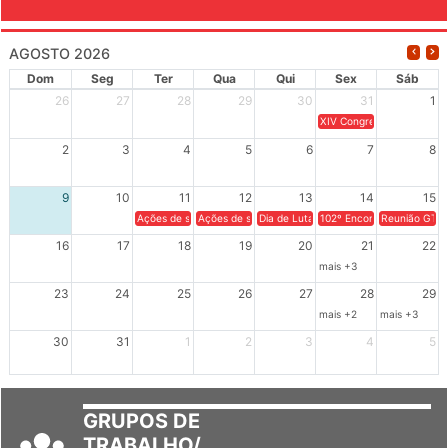
AGOSTO 2026
Dom
Seg
Ter
Qua
Qui
Sex
Sáb
26
27
28
29
30
31
1
XIV Congresso Brasileiro 
2
3
4
5
6
7
8
9
10
11
12
13
14
15
Ações de solidariedade a Cuba no Rio Grande do Sul - 100 anos 
Ações de solidariedade a Cuba no Rio Grande do Su
Dia de Luta em Defesa de Cuba e da S
102º Encontro da Regional
Reunião GTPE
16
17
18
19
20
21
22
mais +3
23
24
25
26
27
28
29
mais +2
mais +3
30
31
1
2
3
4
5
GRUPOS DE
TRABALHO/