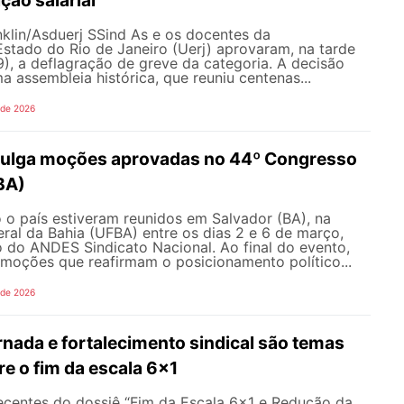
nklin/Asduerj SSind As e os docentes da
stado do Rio de Janeiro (Uerj) aprovaram, na tarde
19), a deflagração de greve da categoria. A decisão
 assembleia histórica, que reuniu centenas...
 de 2026
ulga moções aprovadas no 44º Congresso
BA)
 o país estiveram reunidos em Salvador (BA), na
ral da Bahia (UFBA) entre os dias 2 e 6 de março,
 do ANDES Sindicato Nacional. Ao final do evento,
moções que reafirmam o posicionamento político...
 de 2026
nada e fortalecimento sindical são temas
re o fim da escala 6x1
recentes do dossiê “Fim da Escala 6×1 e Redução da