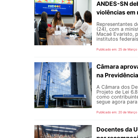
ANDES-SN deba
violências em
Representantes d
(24), com a mini
Macaé Evaristo, p
institutos federai
Publicado em: 25 de Março
Câmara aprova
na Previdênci
A Câmara dos Depu
Projeto de Lei 6.
como contribuinte
segue agora para 
Publicado em: 20 de Março
Docentes da U
por recomposiç