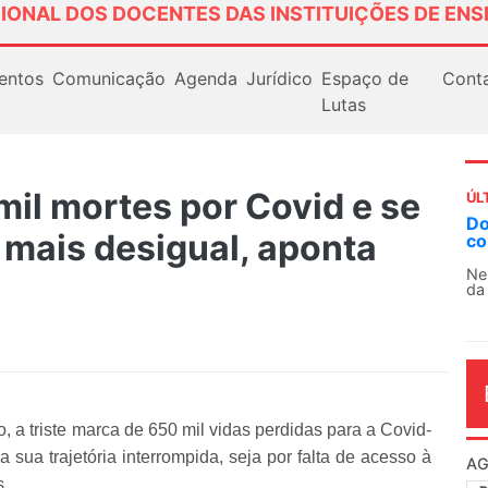
IONAL DOS DOCENTES DAS INSTITUIÇÕES DE ENS
entos
Comunicação
Agenda
Jurídico
Espaço de
Cont
Lutas
mil mortes por Covid e se
ÚL
Do
 mais desigual, aponta
co
Ne
da
, a triste marca de 650 mil vidas perdidas para a Covid-
a sua trajetória interrompida, seja por falta de acesso à
AG
s.