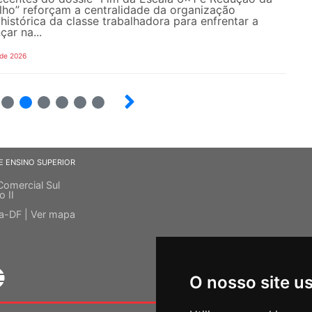
lho” reforçam a centralidade da organização
 histórica da classe trabalhadora para enfrentar a
ar na...
 de 2026
15
16
17
18
19
20
E ENSINO SUPERIOR
Comercial Sul
o II
ia-DF |
Ver mapa
O nosso site u