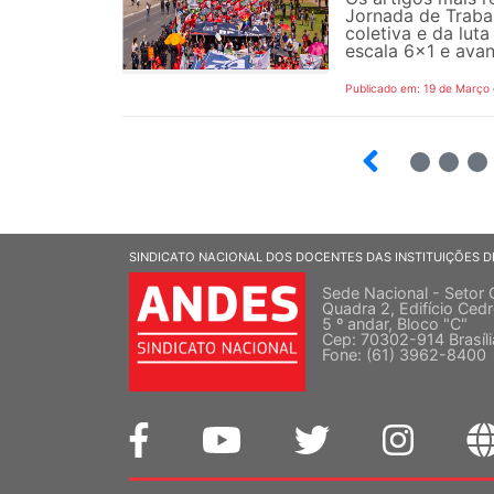
Jornada de Traba
coletiva e da luta
escala 6x1 e avanç
Publicado em: 19 de Março
12
13
14
SINDICATO NACIONAL DOS DOCENTES DAS INSTITUIÇÕES D
Sede Nacional - Setor 
Quadra 2, Edifício Cedr
5 º andar, Bloco "C"
Cep: 70302-914 Brasíl
Fone: (61) 3962-8400