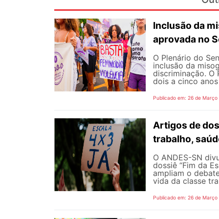
Inclusão da m
aprovada no S
O Plenário do Sen
inclusão da misog
discriminação. O 
dois a cinco anos 
Publicado em: 26 de Março
Artigos de do
trabalho, saúd
O ANDES-SN divulg
dossiê “Fim da E
ampliam o debate
vida da classe tr
Publicado em: 26 de Março