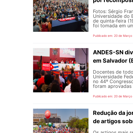
Fotos: Sérgio Fra
Universidade do E
de quinta-feira (
foi tomada em uma
Publicado em: 20 de Março
ANDES-SN div
em Salvador (
Docentes de todo
Universidade Fede
no 44º Congresso
foram aprovadas 
Publicado em: 20 de Março
Redução da jor
de artigos sob
Os artigos mais 