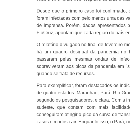
Desde que o primeiro caso foi confirmado,
foram infectadas com pelo menos uma das var
de imprensa. Porém, dados apresentados pe
FioCruz, apontam que cada região do país en
O relatório divulgado no final de fevereiro 
há um quadro desigual da pandemia no B
passaram pelas mesmas ondas de infec
sobreviveram aos picos da pandemia em "su
quando se trata de recursos.
Para exemplificar, foram destacados os indi
de quatro estados: Maranhão, Pará, Rio Gran
segundo os pesquisadores, é clara. Com a in
sudeste, que contam com mais facilida
conseguiram atingir o pico da curva de tra
casos e mortos cair. Enquanto isso, o Pará, no