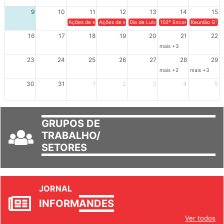
9
10
11
12
13
14
15
Ações de solidariedade a Cuba no Rio Grande do Sul - 100 anos 
Ações de solidariedade a Cuba no Rio Grande do Su
Dia de Luta em Defesa de Cuba e da S
102º Encontro da Regional
Reunião GTPE
16
17
18
19
20
21
22
mais +3
23
24
25
26
27
28
29
mais +2
mais +3
30
31
1
2
3
4
5
GRUPOS DE
TRABALHO/
SETORES
JORNAL
INFORM
ANDES