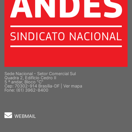
Sede Nacional - Setor Comercial Sul
Quadra 2, Edifício Cedro II
5 º andar, Bloco "C"
Cep: 70302-914 Brasília-DF |
Ver mapa
Fone: (61) 3962-8400
WEBMAIL