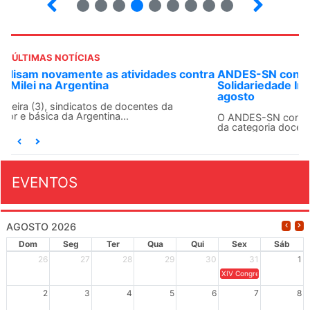
ÚLTIMAS NOTÍCIAS
ANDES-SN convoca docentes para Dia de
Solidariedade Internacionalista com Cuba em 13 de
agosto
O ANDES-SN conclama suas seções sindicais e o conjunto
da categoria docente a construírem, no dia...
EVENTOS
AGOSTO 2026
Dom
Seg
Ter
Qua
Qui
Sex
Sáb
26
27
28
29
30
31
1
XIV Congresso Brasileiro 
2
3
4
5
6
7
8