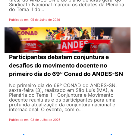
Sindicato Nacional marcou os debates da Plenária
do Tema II do...
Publicado em: 05 de Julho de 2026
Participantes debatem conjuntura e
desafios do movimento docente no
primeiro dia do 69º Conad do ANDES-SN
No primeiro dia do 69º CONAD do ANDES-SN,
sexta-feira (3), realizado em São Luís (MA), a
Plenária do Tema 1 - Conjuntura e Movimento
docente reuniu as e os participantes para uma
profunda atualização da conjuntura nacional e
internacional. O evento, com o...
Publicado em: 03 de Julho de 2026
2
3
4
5
6
7
8
9