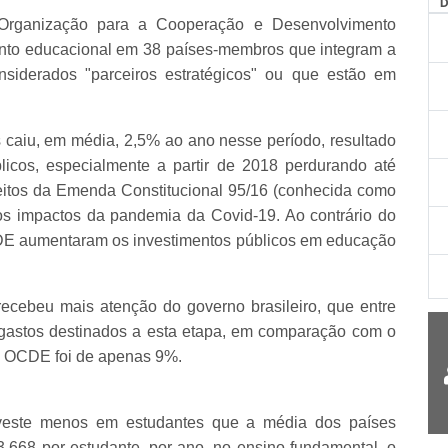
 Organização para a Cooperação e Desenvolvimento
nto educacional em 38 países-membros que integram a
nsiderados "parceiros estratégicos" ou que estão em
 caiu, em média, 2,5% ao ano nesse período, resultado
licos, especialmente a partir de 2018 perdurando até
feitos da Emenda Constitucional 95/16 (conhecida como
 os impactos da pandemia da Covid-19. Ao contrário do
OCDE aumentaram os investimentos públicos em educação
 recebeu mais atenção do governo brasileiro, que entre
gastos destinados a esta etapa, em comparação com o
da OCDE foi de apenas 9%.
nveste menos em estudantes que a média dos países
.668 por estudante, por ano, no ensino fundamental, o