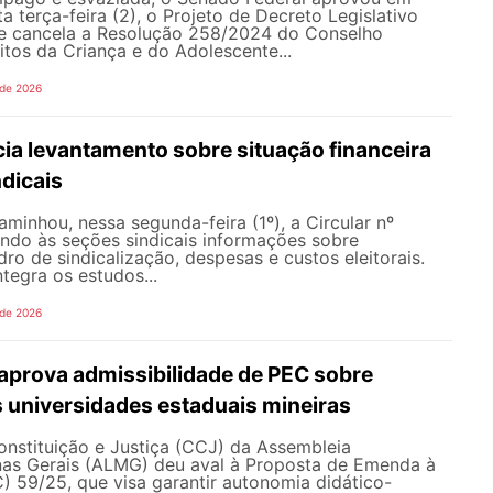
a terça-feira (2), o Projeto de Decreto Legislativo
e cancela a Resolução 258/2024 do Conselho
itos da Criança e do Adolescente...
 de 2026
ia levantamento sobre situação financeira
dicais
inhou, nessa segunda-feira (1º), a Circular nº
ando às seções sindicais informações sobre
ro de sindicalização, despesas e custos eleitorais.
tegra os estudos...
 de 2026
prova admissibilidade de PEC sobre
 universidades estaduais mineiras
nstituição e Justiça (CCJ) da Assembleia
inas Gerais (ALMG) deu aval à Proposta de Emenda à
) 59/25, que visa garantir autonomia didático-