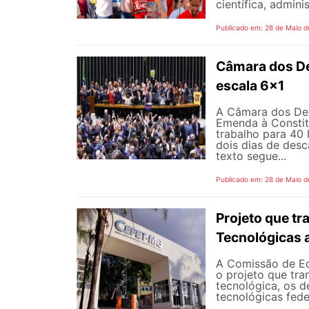
científica, adminis
Publicado em: 28 de Maio d
Câmara dos D
escala 6x1
A Câmara dos Dep
Emenda à Constit
trabalho para 40 
dois dias de des
texto segue...
Publicado em: 28 de Maio d
Projeto que t
Tecnológicas 
A Comissão de Ed
o projeto que tra
tecnológica, os d
tecnológicas feder