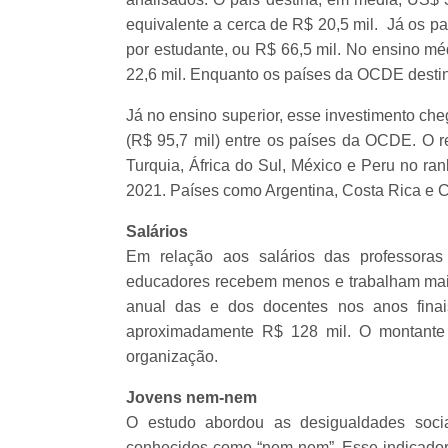
equivalente a cerca de R$ 20,5 mil. Já os 
por estudante, ou R$ 66,5 mil. No ensino m
22,6 mil. Enquanto os países da OCDE desti
Já no ensino superior, esse investimento ch
(R$ 95,7 mil) entre os países da OCDE. O r
Turquia, África do Sul, México e Peru no ra
2021. Países como Argentina, Costa Rica e C
Salários
Em relação aos salários das professoras
educadores recebem menos e trabalham mai
anual das e dos docentes nos anos finai
aproximadamente R$ 128 mil. O montante
organização.
Jovens nem-nem
O estudo abordou as desigualdades soci
conhecidos como “nem-nem”. Esse indicador r