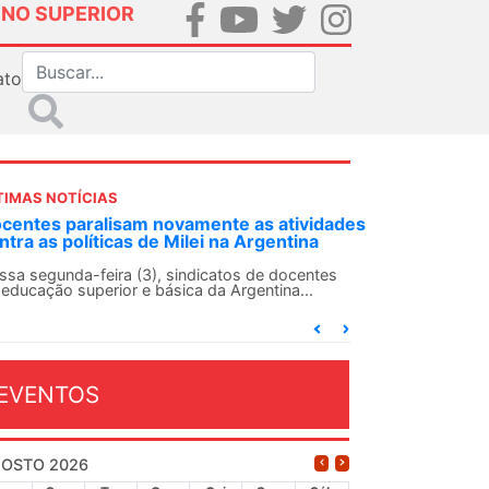
INO SUPERIOR
ato
TIMAS NOTÍCIAS
tividades
ANDES-SN convoca docentes para Dia de
tina
Solidariedade Internacionalista com Cuba em
13 de agosto
ocentes
a...
O ANDES-SN conclama suas seções sindicais e o
conjunto da categoria docente a construírem, no
dia...
EVENTOS
OSTO 2026