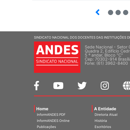
4
5
6
SINDICATO NACIONAL DOS DOCENTES DAS INSTITUIÇÕES D
Sede Nacional - Setor 
Quadra 2, Edifício Cedr
5 º andar, Bloco "C"
Cep: 70302-914 Brasíl
Fone: (61) 3962-8400
Home
A Entidade
InformANDES PDF
Diretoria Atual
InformANDES Online
História
Publicações
Escritórios