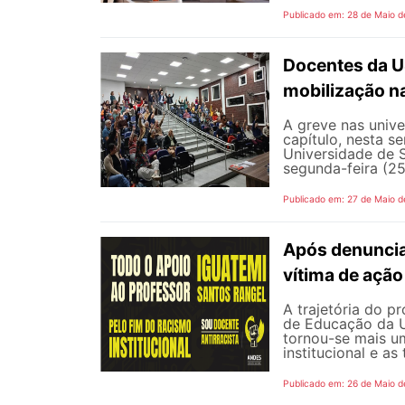
Publicado em: 28 de Maio d
Docentes da U
mobilização na
A greve nas univ
capítulo, nesta 
Universidade de 
segunda-feira (25
Publicado em: 27 de Maio d
Após denunciar
vítima de ação 
A trajetória do p
de Educação da Un
tornou-se mais um
institucional e as
Publicado em: 26 de Maio d