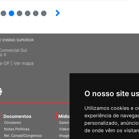
7
8
9
10
12
E ENSINO SUPERIOR
Comercial Sul
o II
ia-DF |
Ver mapa
O nosso site u
Utilizamos cookies e o
experiência de navega
Documentos
Mídias
Agenda
Notíci
personalizado, anúncios
Circulares
Galerias
Notas Políticas
Vídeos
de onde vêm os visitan
Rel. Conad/Congresso
Imagens