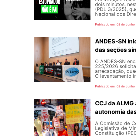
dois minutos, nest
(PDL 3/2025), qu
Nacional dos Dire
Publicado em: 02 de Junho
ANDES-SN inic
das seções sin
O ANDES-SN encam
225/2026 solicit
arrecadação, quad
O levantamento in
Publicado em: 02 de Junho
CCJ da ALMG a
autonomia das
A Comissão de Co
Legislativa de M
Constituição (PEC