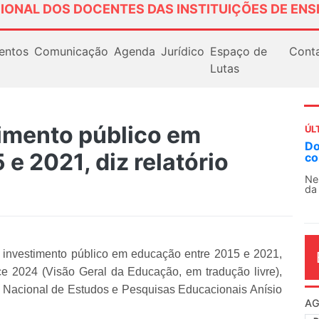
IONAL DOS DOCENTES DAS INSTITUIÇÕES DE ENS
entos
Comunicação
Agenda
Jurídico
Espaço de
Cont
Lutas
timento público em
ÚL
Docentes paralisam novamente as a
e 2021, diz relatório
contra as políticas de Milei na Argen
Nessa segunda-feira (3), sindicatos de d
da educação superior e básica da Argentin
u investimento público em educação entre 2015 e 2021,
ce 2024 (Visão Geral da Educação, em tradução livre),
uto Nacional de Estudos e Pesquisas Educacionais Anísio
AG