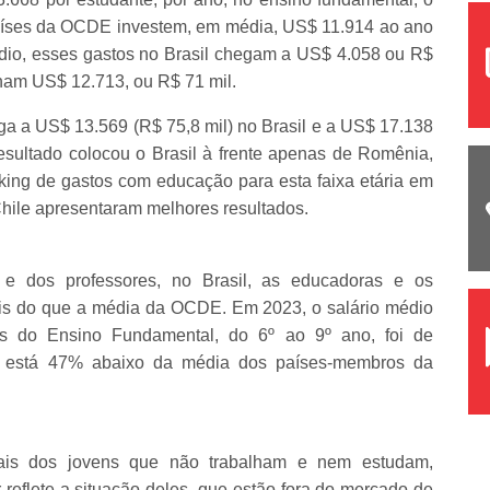
países da OCDE investem, em média, US$ 11.914 ao ano
édio, esses gastos no Brasil chegam a US$ 4.058 ou R$
nam US$ 12.713, ou R$ 71 mil.
ega a US$ 13.569 (R$ 75,8 mil) no Brasil e a US$ 17.138
esultado colocou o Brasil à frente apenas de Romênia,
nking de gastos com educação para esta faixa etária em
hile apresentaram melhores resultados.
 e dos professores, no Brasil, as educadoras e os
s do que a média da OCDE. Em 2023, o salário médio
s do Ensino Fundamental, do 6º ao 9º ano, foi de
 está 47% abaixo da média dos países-membros da
ais dos jovens que não trabalham e nem estudam,
eflete a situação deles, que estão fora do mercado de