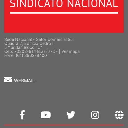
Sede Nacional - Setor Comercial Sul
Quadra 2, Edifício Cedro II
5 º andar, Bloco "C"
Cep: 70302-914 Brasília-DF |
Ver mapa
Fone: (61) 3962-8400
WEBMAIL