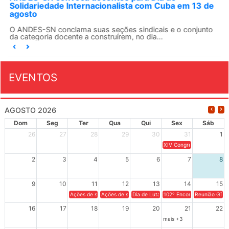
Solidariedade Internacionalista com Cuba em 13 de
agosto
O ANDES-SN conclama suas seções sindicais e o conjunto
da categoria docente a construírem, no dia...
EVENTOS
AGOSTO 2026
Dom
Seg
Ter
Qua
Qui
Sex
Sáb
26
27
28
29
30
31
1
XIV Congresso Brasileiro 
2
3
4
5
6
7
8
9
10
11
12
13
14
15
Ações de solidariedade a Cuba no Rio Grande do Sul - 100 anos 
Ações de solidariedade a Cuba no Rio Grande do Su
Dia de Luta em Defesa de Cuba e da S
102º Encontro da Regional
Reunião GTPE
16
17
18
19
20
21
22
mais +3