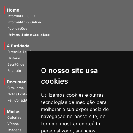
Home
InformANDES PDF
InformANDES Online
Publicações
Universidade e Sociedade
A Entidade
Diretoria Atual
História
O nosso site usa
Escritórios
Estatuto
cookies
Documentos
Circulares
Utilizamos cookies e outras
Notas Políticas
tecnologias de medição para
Rel. Conad/Congresso
melhorar a sua experiência de
navegação no nosso site, de
Mídias
Galerias
forma a mostrar conteúdo
Vídeos
personalizado, anúncios