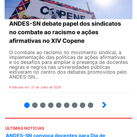
ANDES-SN debate papel dos sindicatos
no combate ao racismo e ações
afirmativas no XIV Copene
O combate ao racismo no movimento sindical, a
implementação das políticas de ações afirmativas
e os desafios para ampliar a presença de docentes
negras e negros nas universidades públicas
estiveram no centro dos debates promovidos pelo
ANDES-SN...
Publicado em: 31 de Julho de 2026
2
3
4
5
6
7
8
9
ÚLTIMAS NOTÍCIAS
ANDES-SN convoca docentes para Dia de