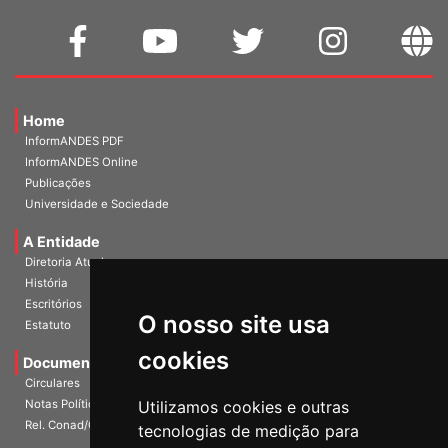
Home
InformANDES PDF
InformANDES Online
Publicações
Universidade e Sociedade
A Entidade
Diretoria Atual
História
O nosso site usa
Escritórios
Estatuto
cookies
Documentos
Circulares
Utilizamos cookies e outras
Notas Políticas
tecnologias de medição para
Rel. Conad/Congresso