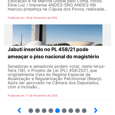
Educação e na Marcha Global pelo Clima. Fotos:
Eline Luz / Imprensa ANDES-SN​​​​​ O ANDES-SN
marcou presença na Cúpula dos Povos, realizada...
Publicado em: 18 de Novembro de 2025
Jabuti inserido no PL 458/21 pode
ameaçar o piso nacional do magistério
Senadoras e senadores podem votar, nesta terça-
feira (18), o Projeto de Lei (PL) 458/2021, que
originalmente trata do Regime Especial de
Atualização e Regularização Patrimonial (Rearp).
Após ser aprovado na Câmara dos Deputados,
com a inclusão...
Publicado em: 17 de Novembro de 2025
29
30
31
32
33
34
35
36
37