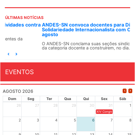
ÚLTIMAS NOTÍCIAS
ANDES-SN convoca docentes para Dia de
Solidariedade Internacionalista com Cuba em 13 de
agosto
O ANDES-SN conclama suas seções sindicais e o conjunto
da categoria docente a construírem, no dia...
EVENTOS
AGOSTO 2026
Dom
Seg
Ter
Qua
Qui
Sex
Sáb
26
27
28
29
30
31
1
XIV Congresso Brasileiro 
2
3
4
5
6
7
8