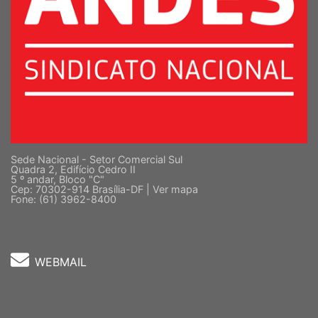
Sede Nacional - Setor Comercial Sul
Quadra 2, Edifício Cedro II
5 º andar, Bloco "C"
Cep: 70302-914 Brasília-DF |
Ver mapa
Fone: (61) 3962-8400
WEBMAIL