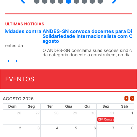
ÚLTIMAS NOTÍCIAS
ANDES-SN convoca docentes para Dia de
Solidariedade Internacionalista com Cuba em 13 de
agosto
O ANDES-SN conclama suas seções sindicais e o conjunto
da categoria docente a construírem, no dia...
EVENTOS
AGOSTO 2026
Dom
Seg
Ter
Qua
Qui
Sex
Sáb
26
27
28
29
30
31
1
XIV Congresso Brasileiro 
2
3
4
5
6
7
8