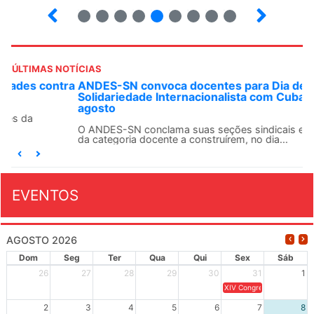
32
33
34
35
36
37
38
39
40
ÚLTIMAS NOTÍCIAS
ANDES-SN convoca docentes para Dia de
Solidariedade Internacionalista com Cuba em 13 de
agosto
O ANDES-SN conclama suas seções sindicais e o conjunto
da categoria docente a construírem, no dia...
EVENTOS
AGOSTO 2026
Dom
Seg
Ter
Qua
Qui
Sex
Sáb
26
27
28
29
30
31
1
XIV Congresso Brasileiro 