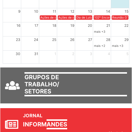
2
3
4
5
6
7
8
9
10
11
12
13
14
15
Ações de solidariedade a Cuba no Rio Grande do Sul - 100 anos 
Ações de solidariedade a Cuba no Rio Grande do Su
Dia de Luta em Defesa de Cuba e da S
102º Encontro da Regional
Reunião GTPE
16
17
18
19
20
21
22
mais +3
23
24
25
26
27
28
29
mais +2
mais +3
30
31
1
2
3
4
5
GRUPOS DE
TRABALHO/
SETORES
JORNAL
INFORM
ANDES