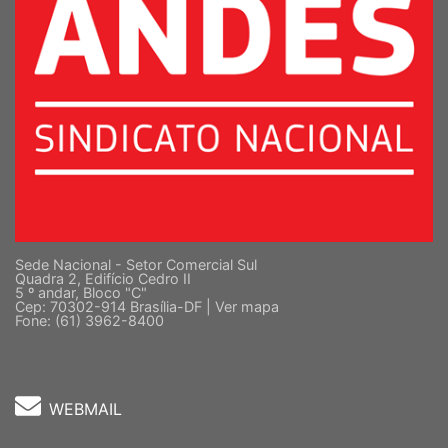
Sede Nacional - Setor Comercial Sul
Quadra 2, Edifício Cedro II
5 º andar, Bloco "C"
Cep: 70302-914 Brasília-DF |
Ver mapa
Fone: (61) 3962-8400
WEBMAIL