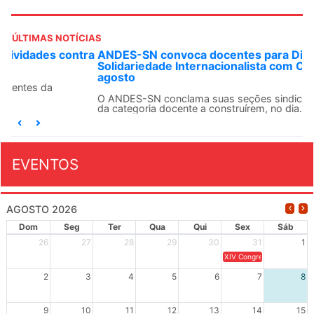
ÚLTIMAS NOTÍCIAS
ANDES-SN convoca docentes para Dia de
Solidariedade Internacionalista com Cuba em 13 de
agosto
O ANDES-SN conclama suas seções sindicais e o conjunto
da categoria docente a construírem, no dia...
EVENTOS
AGOSTO 2026
Dom
Seg
Ter
Qua
Qui
Sex
Sáb
26
27
28
29
30
31
1
XIV Congresso Brasileiro 
2
3
4
5
6
7
8