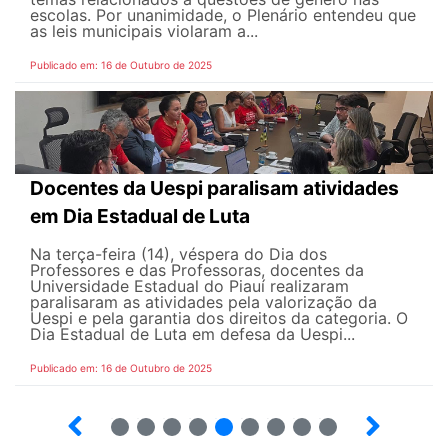
escolas. Por unanimidade, o Plenário entendeu que
as leis municipais violaram a...
Publicado em: 16 de Outubro de 2025
Docentes da Uespi paralisam atividades
em Dia Estadual de Luta
Na terça-feira (14), véspera do Dia dos
Professores e das Professoras, docentes da
Universidade Estadual do Piauí realizaram
paralisaram as atividades pela valorização da
Uespi e pela garantia dos direitos da categoria. O
Dia Estadual de Luta em defesa da Uespi...
Publicado em: 16 de Outubro de 2025
35
36
37
38
39
40
41
42
43