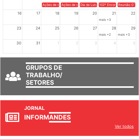
9
10
11
12
13
14
15
Ações de solidariedade a Cuba no Rio Grande do Sul - 100 anos 
Ações de solidariedade a Cuba no Rio Grande do Su
Dia de Luta em Defesa de Cuba e da S
102º Encontro da Regional
Reunião GTPE
16
17
18
19
20
21
22
mais +3
23
24
25
26
27
28
29
mais +2
mais +3
30
31
1
2
3
4
5
GRUPOS DE
TRABALHO/
SETORES
JORNAL
INFORM
ANDES
Ver todos