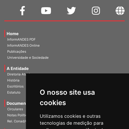
Home
InformANDES PDF
InformANDES Online
Publicações
Universidade e Sociedade
A Entidade
Diretoria Atual
História
O nosso site usa
Escritórios
Estatuto
cookies
Documentos
Circulares
Utilizamos cookies e outras
Notas Políticas
tecnologias de medição para
Rel. Conad/Congresso