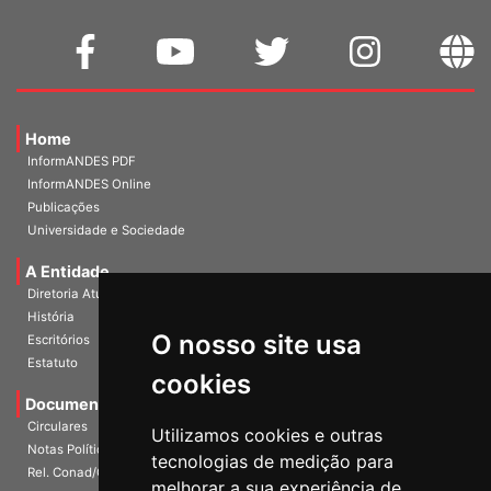
Home
InformANDES PDF
InformANDES Online
Publicações
Universidade e Sociedade
A Entidade
Diretoria Atual
História
O nosso site usa
Escritórios
Estatuto
cookies
Documentos
Circulares
Utilizamos cookies e outras
Notas Políticas
tecnologias de medição para
Rel. Conad/Congresso
melhorar a sua experiência de