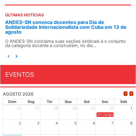
ÚLTIMAS NOTÍCIAS
ANDES-SN convoca docentes para Dia de
Solidariedade Internacionalista com Cuba em 13 de
agosto
O ANDES-SN conclama suas seções sindicais e o conjunto
da categoria docente a construírem, no dia...
EVENTOS
AGOSTO 2026
Dom
Seg
Ter
Qua
Qui
Sex
Sáb
26
27
28
29
30
31
1
XIV Congresso Brasileiro 
2
3
4
5
6
7
8