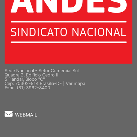
Sede Nacional - Setor Comercial Sul
Quadra 2, Edifício Cedro II
5 º andar, Bloco "C"
Cep: 70302-914 Brasília-DF |
Ver mapa
Fone: (61) 3962-8400
WEBMAIL