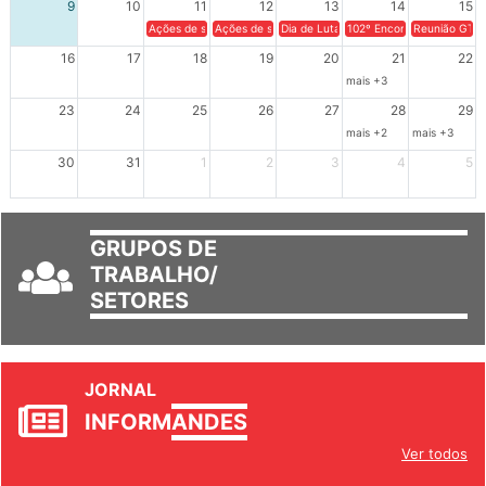
9
10
11
12
13
14
15
Ações de solidariedade a Cuba no Rio Grande do Sul - 100 anos 
Ações de solidariedade a Cuba no Rio Grande do Su
Dia de Luta em Defesa de Cuba e da S
102º Encontro da Regional
Reunião GTPE
16
17
18
19
20
21
22
mais +3
23
24
25
26
27
28
29
mais +2
mais +3
30
31
1
2
3
4
5
GRUPOS DE
TRABALHO/
SETORES
JORNAL
INFORM
ANDES
Ver todos