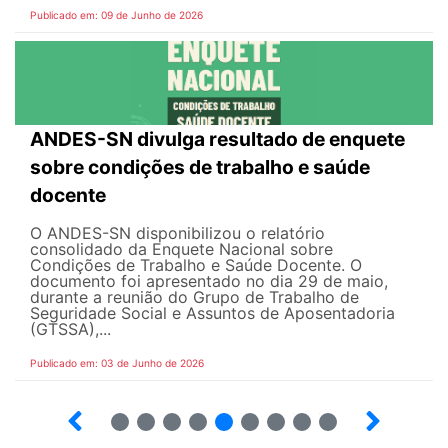
Publicado em: 09 de Junho de 2026
ANDES-SN divulga resultado de enquete
sobre condições de trabalho e saúde
docente
O ANDES-SN disponibilizou o relatório
consolidado da Enquete Nacional sobre
Condições de Trabalho e Saúde Docente. O
documento foi apresentado no dia 29 de maio,
durante a reunião do Grupo de Trabalho de
Seguridade Social e Assuntos de Aposentadoria
(GTSSA),...
Publicado em: 03 de Junho de 2026
3
4
5
6
7
8
9
10