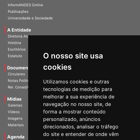
InformANDES PDF
InformANDES Online
Publicações
Universidade e Sociedade
A Entidade
Diretoria Atual
História
O nosso site usa
Escritórios
Estatuto
cookies
Documentos
Circulares
Utilizamos cookies e outras
Notas Políticas
tecnologias de medição para
Rel. Conad/Congresso
melhorar a sua experiência de
navegação no nosso site, de
Mídias
Galerias
forma a mostrar conteúdo
Vídeos
personalizado, anúncios
Imagens
direcionados, analisar o tráfego
Materiais
do site e entender de onde vêm