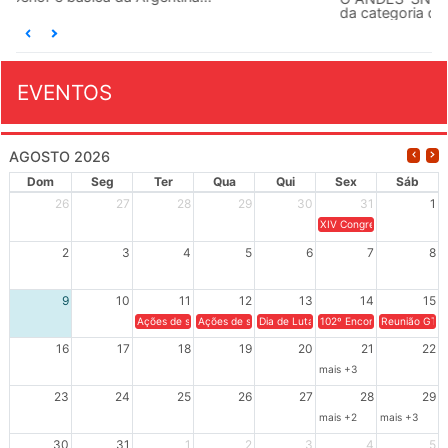
da categoria docente a construírem, no dia...
EVENTOS
AGOSTO 2026
Dom
Seg
Ter
Qua
Qui
Sex
Sáb
26
27
28
29
30
31
1
XIV Congresso Brasileiro 
2
3
4
5
6
7
8
9
10
11
12
13
14
15
Ações de solidariedade a Cuba no Rio Grande do Sul - 100 anos 
Ações de solidariedade a Cuba no Rio Grande do Su
Dia de Luta em Defesa de Cuba e da S
102º Encontro da Regional
Reunião GTPE
16
17
18
19
20
21
22
mais +3
23
24
25
26
27
28
29
mais +2
mais +3