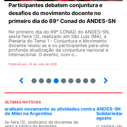
Participantes debatem conjuntura e
desafios do movimento docente no
primeiro dia do 69º Conad do ANDES-SN
No primeiro dia do 69º CONAD do ANDES-SN,
sexta-feira (3), realizado em São Luís (MA), a
Plenária do Tema 1 - Conjuntura e Movimento
docente reuniu as e os participantes para uma
profunda atualização da conjuntura nacional e
internacional. O evento, com o...
Publicado em: 03 de Julho de 2026
2
3
4
5
6
7
8
9
ÚLTIMAS NOTÍCIAS
ANDES-SN convoca docentes para Dia de
Solidariedade Internacionalista com Cuba em 13 de
agosto
O ANDES-SN conclama suas seções sindicais e o conjunto