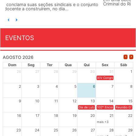
Criminal do Rio de Janeiro condenou o...
EVENTOS
AGOSTO 2026
Dom
Seg
Ter
Qua
Qui
Sex
Sáb
26
27
28
29
30
31
1
XIV Congresso Brasileiro 
2
3
4
5
6
7
8
9
10
11
12
13
14
15
Dia de Luta em Defesa de Cuba e da S
102º Encontro da Regional
Reunião GTPE
16
17
18
19
20
21
22
mais +3
23
24
25
26
27
28
29
mais +2
mais +3