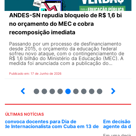
ANDES-SN repudia bloqueio de R$ 1,6 bi
no orçamento do MEC e cobra
recomposição imediata
Passando por um processo de desfinanciamento
desde 2015, o orçamento da educação federal
sofreu novo ataque, com o contingenciamento de
R$ 1,6 bilhão do Ministério da Educação (MEC). A
medida foi anunciada com a publicação do...
Publicado em: 17 de Junho de 2026
2
3
4
5
6
7
8
9
10
ÚLTIMAS NOTÍCIAS
Em decisão inédita, Justiça Federal condena ex-
agente da ditadura por estupro
Em uma decisão considerada histórica, a 2ª Vara Federal