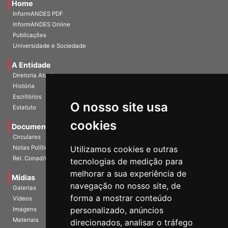
InformANDES PDF
InformANDES Online
Publicações
Universidade e Sociedade
A Entidade
Diretoria Atual
História
Escritórios
Estatuto
O nosso site usa
Documentos
cookies
Circulares
Notas Políticas
Utilizamos cookies e outras
Rel. Conad/Congresso
tecnologias de medição para
Mídias
melhorar a sua experiência de
Galerias
navegação no nosso site, de
Vídeos
forma a mostrar conteúdo
Imagens
personalizado, anúncios
Materiais
direcionados, analisar o tráfego