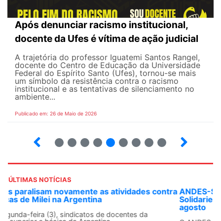
Após denunciar racismo institucional,
docente da Ufes é vítima de ação judicial
A trajetória do professor Iguatemi Santos Rangel,
docente do Centro de Educação da Universidade
Federal do Espírito Santo (Ufes), tornou-se mais
um símbolo da resistência contra o racismo
institucional e as tentativas de silenciamento no
ambiente...
Publicado em: 26 de Maio de 2026
4
5
6
7
8
9
10
12
ÚLTIMAS NOTÍCIAS
ANDES-SN convoca docentes para Dia de
Solidariedade Internacionalista com Cuba em 13 de
agosto