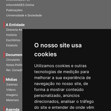
InformANDES PDF
InformANDES Online
Publicações
Universidade e Sociedade
A Entidade
Diretoria Atual
História
O nosso site usa
Escritórios
Estatuto
cookies
Documentos
Circulares
Utilizamos cookies e outras
Notas Políticas
tecnologias de medição para
Rel. Conad/Congresso
melhorar a sua experiência de
navegação no nosso site, de
Mídias
Galerias
forma a mostrar conteúdo
Vídeos
personalizado, anúncios
Imagens
direcionados, analisar o tráfego
Materiais
do site e entender de onde vêm