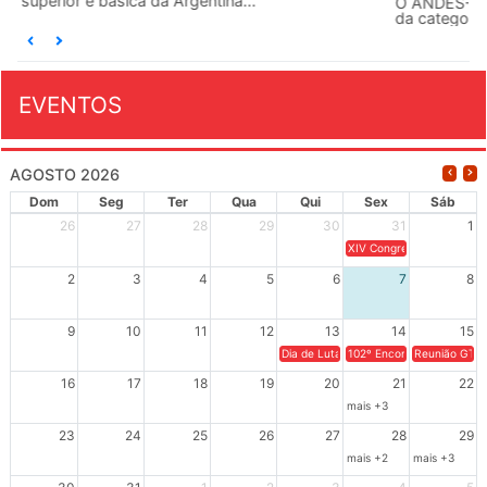
O ANDES-SN conclama suas seções sindicais e o conjunto
da categoria docente a construírem, no dia...
EVENTOS
AGOSTO 2026
Dom
Seg
Ter
Qua
Qui
Sex
Sáb
26
27
28
29
30
31
1
XIV Congresso Brasileiro 
2
3
4
5
6
7
8
9
10
11
12
13
14
15
Dia de Luta em Defesa de Cuba e da S
102º Encontro da Regional
Reunião GTPE
16
17
18
19
20
21
22
mais +3
23
24
25
26
27
28
29
mais +2
mais +3