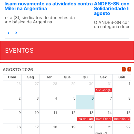
ANDES-SN convoca docentes para Dia de
Solidariedade Internacionalista com Cuba em 13 de
agosto
O ANDES-SN conclama suas seções sindicais e o conjunto
da categoria docente a construírem, no dia...
EVENTOS
AGOSTO 2026
Dom
Seg
Ter
Qua
Qui
Sex
Sáb
26
27
28
29
30
31
1
XIV Congresso Brasileiro 
2
3
4
5
6
7
8
9
10
11
12
13
14
15
Dia de Luta em Defesa de Cuba e da S
102º Encontro da Regional
Reunião GTPE
16
17
18
19
20
21
22