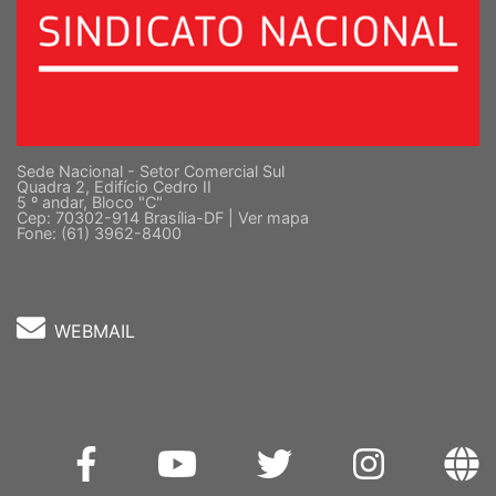
Sede Nacional - Setor Comercial Sul
Quadra 2, Edifício Cedro II
5 º andar, Bloco "C"
Cep: 70302-914 Brasília-DF |
Ver mapa
Fone: (61) 3962-8400
WEBMAIL