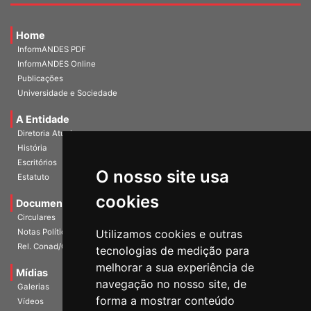
Home
InformANDES PDF
InformANDES Online
Publicações
Universidade e Sociedade
A Entidade
Diretoria Atual
História
O nosso site usa
Escritórios
Estatuto
cookies
Documentos
Circulares
Utilizamos cookies e outras
Notas Políticas
tecnologias de medição para
Rel. Conad/Congresso
melhorar a sua experiência de
navegação no nosso site, de
Mídias
Galerias
forma a mostrar conteúdo