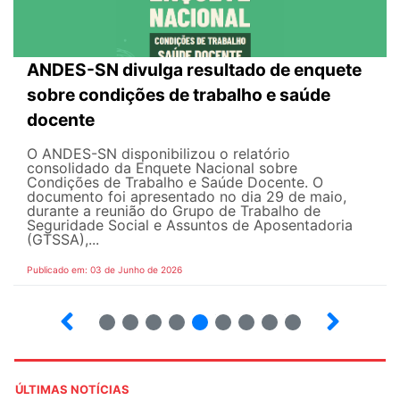
ANDES-SN divulga resultado de enquete
sobre condições de trabalho e saúde
docente
O ANDES-SN disponibilizou o relatório
consolidado da Enquete Nacional sobre
Condições de Trabalho e Saúde Docente. O
documento foi apresentado no dia 29 de maio,
durante a reunião do Grupo de Trabalho de
Seguridade Social e Assuntos de Aposentadoria
(GTSSA),...
Publicado em: 03 de Junho de 2026
3
4
5
6
7
8
9
10
ÚLTIMAS NOTÍCIAS