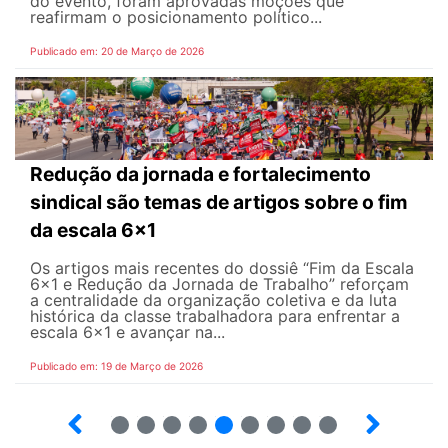
do evento, foram aprovadas moções que
reafirmam o posicionamento político...
Publicado em: 20 de Março de 2026
Redução da jornada e fortalecimento
sindical são temas de artigos sobre o fim
da escala 6x1
Os artigos mais recentes do dossiê “Fim da Escala
6×1 e Redução da Jornada de Trabalho” reforçam
a centralidade da organização coletiva e da luta
histórica da classe trabalhadora para enfrentar a
escala 6x1 e avançar na...
Publicado em: 19 de Março de 2026
12
13
14
15
16
17
18
19
20