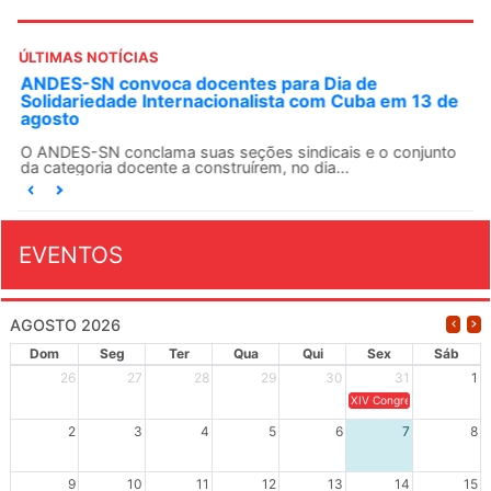
ÚLTIMAS NOTÍCIAS
ANDES-SN convoca docentes para Dia de
Solidariedade Internacionalista com Cuba em 13 de
agosto
O ANDES-SN conclama suas seções sindicais e o conjunto
da categoria docente a construírem, no dia...
EVENTOS
AGOSTO 2026
Dom
Seg
Ter
Qua
Qui
Sex
Sáb
26
27
28
29
30
31
1
XIV Congresso Brasileiro 
2
3
4
5
6
7
8