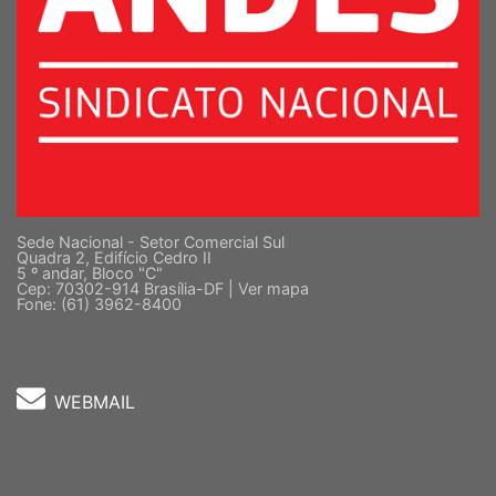
Sede Nacional - Setor Comercial Sul
Quadra 2, Edifício Cedro II
5 º andar, Bloco "C"
Cep: 70302-914 Brasília-DF |
Ver mapa
Fone: (61) 3962-8400
WEBMAIL