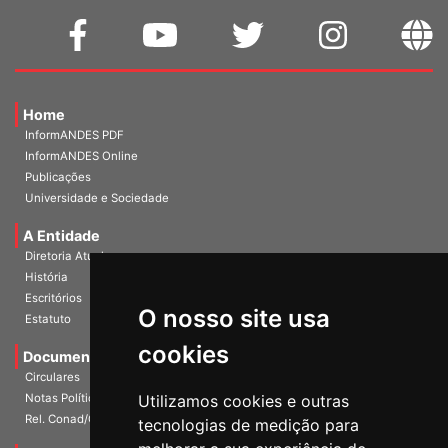
Home
InformANDES PDF
InformANDES Online
Publicações
Universidade e Sociedade
A Entidade
Diretoria Atual
História
O nosso site usa
Escritórios
Estatuto
cookies
Documentos
Circulares
Utilizamos cookies e outras
Notas Políticas
tecnologias de medição para
Rel. Conad/Congresso