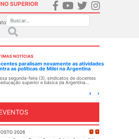
INO SUPERIOR
ato
TIMAS NOTÍCIAS
DES-SN convoca docentes para Dia de
lidariedade Internacionalista com Cuba em
 de agosto
ANDES-SN conclama suas seções sindicais e o
njunto da categoria docente a construírem, no
...
EVENTOS