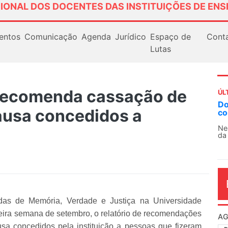
IONAL DOS DOCENTES DAS INSTITUIÇÕES DE ENS
entos
Comunicação
Agenda
Jurídico
Espaço de
Cont
Lutas
recomenda cassação de
ÚL
AN
Causa concedidos a
So
13
O 
co
dia
as de Memória, Verdade e Justiça na Universidade
meira semana de setembro, o relatório de recomendações
sa concedidos pela instituição a pessoas que fizeram