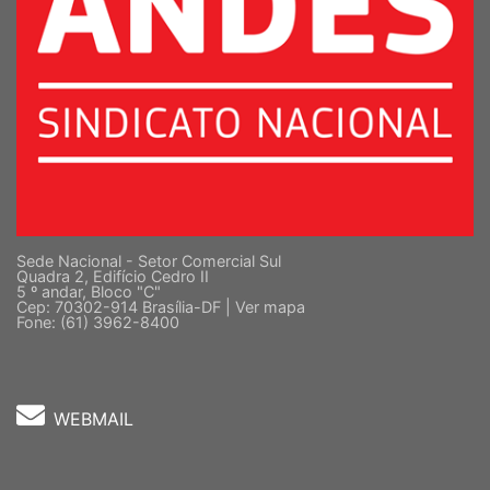
Sede Nacional - Setor Comercial Sul
Quadra 2, Edifício Cedro II
5 º andar, Bloco "C"
Cep: 70302-914 Brasília-DF |
Ver mapa
Fone: (61) 3962-8400
WEBMAIL