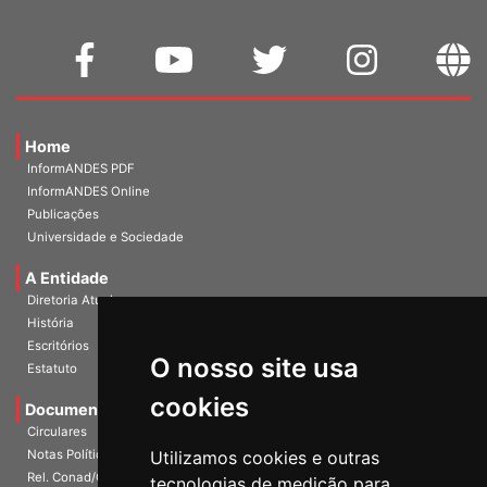
Home
InformANDES PDF
InformANDES Online
Publicações
Universidade e Sociedade
A Entidade
Diretoria Atual
História
O nosso site usa
Escritórios
Estatuto
cookies
Documentos
Circulares
Utilizamos cookies e outras
Notas Políticas
tecnologias de medição para