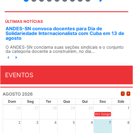
ÚLTIMAS NOTÍCIAS
ANDES-SN convoca docentes para Dia de
Solidariedade Internacionalista com Cuba em 13 de
agosto
O ANDES-SN conclama suas seções sindicais e o conjunto
da categoria docente a construírem, no dia...
EVENTOS
AGOSTO 2026
Dom
Seg
Ter
Qua
Qui
Sex
Sáb
26
27
28
29
30
31
1
XIV Congresso Brasileiro 
2
3
4
5
6
7
8