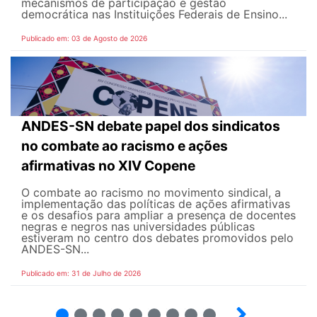
mecanismos de participação e gestão
democrática nas Instituições Federais de Ensino...
Publicado em: 03 de Agosto de 2026
ANDES-SN debate papel dos sindicatos
no combate ao racismo e ações
afirmativas no XIV Copene
O combate ao racismo no movimento sindical, a
implementação das políticas de ações afirmativas
e os desafios para ampliar a presença de docentes
negras e negros nas universidades públicas
estiveram no centro dos debates promovidos pelo
ANDES-SN...
Publicado em: 31 de Julho de 2026
2
3
4
5
6
7
8
9