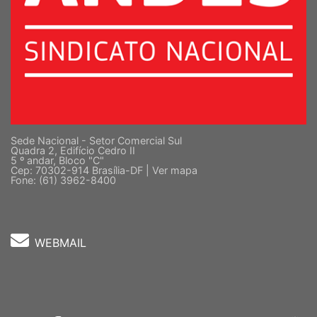
Sede Nacional - Setor Comercial Sul
Quadra 2, Edifício Cedro II
5 º andar, Bloco "C"
Cep: 70302-914 Brasília-DF |
Ver mapa
Fone: (61) 3962-8400
WEBMAIL