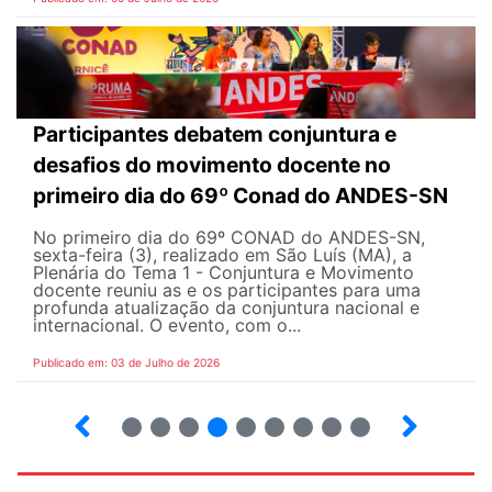
Participantes debatem conjuntura e
desafios do movimento docente no
primeiro dia do 69º Conad do ANDES-SN
No primeiro dia do 69º CONAD do ANDES-SN,
sexta-feira (3), realizado em São Luís (MA), a
Plenária do Tema 1 - Conjuntura e Movimento
docente reuniu as e os participantes para uma
profunda atualização da conjuntura nacional e
internacional. O evento, com o...
Publicado em: 03 de Julho de 2026
2
3
4
5
6
7
8
9