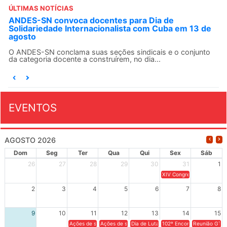
ÚLTIMAS NOTÍCIAS
ANDES-SN convoca docentes para Dia de
Solidariedade Internacionalista com Cuba em 13 de
agosto
O ANDES-SN conclama suas seções sindicais e o conjunto
da categoria docente a construírem, no dia...
EVENTOS
AGOSTO 2026
Dom
Seg
Ter
Qua
Qui
Sex
Sáb
26
27
28
29
30
31
1
XIV Congresso Brasileiro 
2
3
4
5
6
7
8
9
10
11
12
13
14
15
Ações de solidariedade a Cuba no Rio Grande do Sul - 100 anos 
Ações de solidariedade a Cuba no Rio Grande do Su
Dia de Luta em Defesa de Cuba e da S
102º Encontro da Regional
Reunião GTPE