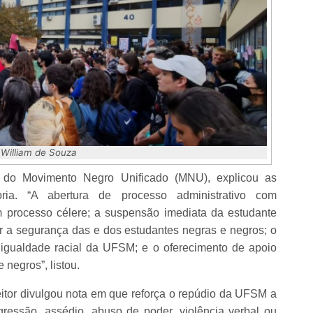
 William de Souza
 do Movimento Negro Unificado (MNU), explicou as
toria. “A abertura de processo administrativo com
 processo célere; a suspensão imediata da estudante
ir a segurança das e dos estudantes negras e negros; o
igualdade racial da UFSM; e o oferecimento de apoio
 negros”, listou.
eitor divulgou nota em que reforça o repúdio da UFSM a
gressão, assédio, abuso de poder, violência verbal ou