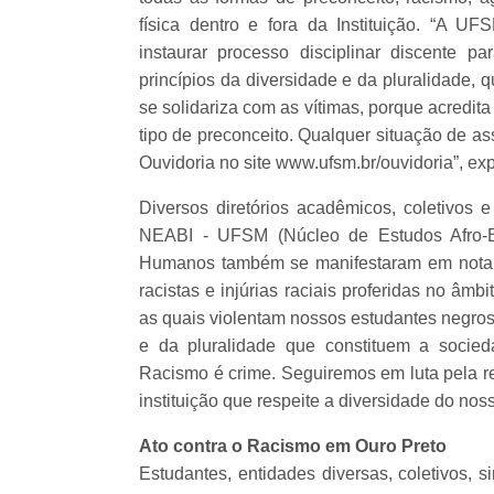
física dentro e fora da Instituição. “A U
instaurar processo disciplinar discente p
princípios da diversidade e da pluralidade,
se solidariza com as vítimas, porque acredi
tipo de preconceito. Qualquer situação de a
Ouvidoria no site www.ufsm.br/ouvidoria”, ex
Diversos diretórios acadêmicos, coletivos 
NEABI - UFSM (Núcleo de Estudos Afro-Bra
Humanos também se manifestaram em nota. 
racistas e injúrias raciais proferidas no â
as quais violentam nossos estudantes negros
e da pluralidade que constituem a socieda
Racismo é crime. Seguiremos em luta pela r
instituição que respeite a diversidade do nos
Ato contra o Racismo em Ouro Preto
Estudantes, entidades diversas, coletivos, s