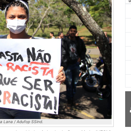
AG
sa Lana / Adufop SSind.