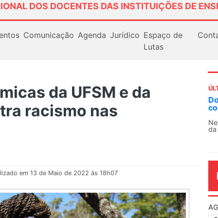
IONAL DOS DOCENTES DAS INSTITUIÇÕES DE ENS
entos
Comunicação
Agenda
Jurídico
Espaço de
Cont
Lutas
micas da UFSM e da
ÚL
AN
tra racismo nas
So
13
O 
co
dia
lizado em 13 de Maio de 2022 às 18h07