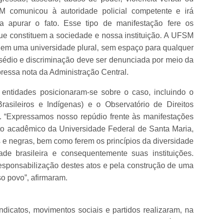
FSM comunicou à autoridade policial competente e irá
ara apurar o fato. Esse tipo de manifestação fere os
 que constituem a sociedade e nossa instituição. A UFSM
ta em uma universidade plural, sem espaço para qualquer
ssédio e discriminação deve ser denunciada por meio da
pressa nota da Administração Central.
e entidades posicionaram-se sobre o caso, incluindo o
sileiros e Indígenas) e o Observatório de Direitos
“Expressamos nosso repúdio frente às manifestações
mbito acadêmico da Universidade Federal de Santa Maria,
 e negras, bem como ferem os princípios da diversidade
de brasileira e consequentemente suas instituições.
esponsabilização destes atos e pela construção de uma
so povo”, afirmaram.
indicatos, movimentos sociais e partidos realizaram, na