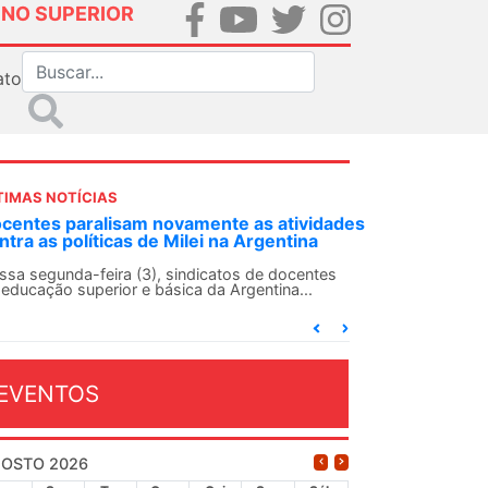
INO SUPERIOR
ato
TIMAS NOTÍCIAS
DES-SN convoca docentes para Dia de
lidariedade Internacionalista com Cuba em
 de agosto
ANDES-SN conclama suas seções sindicais e o
njunto da categoria docente a construírem, no
...
EVENTOS