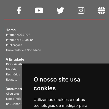
Home
InformANDES PDF
InformANDES Online
Publicações
Universidade e Sociedade
A Entidade
Diretoria Atual
História
O nosso site usa
Escritórios
Estatuto
cookies
Documentos
Circulares
Utilizamos cookies e outras
Notas Políticas
tecnologias de medição para
Rel. Conad/Congresso