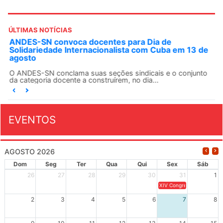
ÚLTIMAS NOTÍCIAS
ANDES-SN convoca docentes para Dia de
Solidariedade Internacionalista com Cuba em 13 de
agosto
O ANDES-SN conclama suas seções sindicais e o conjunto
da categoria docente a construírem, no dia...
EVENTOS
AGOSTO 2026
Dom
Seg
Ter
Qua
Qui
Sex
Sáb
26
27
28
29
30
31
1
XIV Congresso Brasileiro 
2
3
4
5
6
7
8