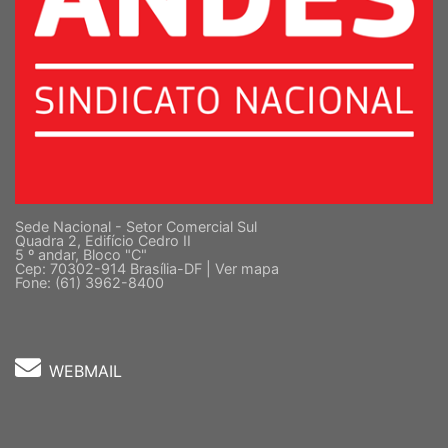
Sede Nacional - Setor Comercial Sul
Quadra 2, Edifício Cedro II
5 º andar, Bloco "C"
Cep: 70302-914 Brasília-DF |
Ver mapa
Fone: (61) 3962-8400
WEBMAIL