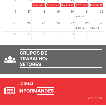
9
10
11
12
13
14
15
Ações de solidariedade a Cuba no Rio Grande do Sul - 100 anos 
Ações de solidariedade a Cuba no Rio Grande do Su
Dia de Luta em Defesa de Cuba e da S
102º Encontro da Regional
Reunião GTPE
16
17
18
19
20
21
22
mais +3
23
24
25
26
27
28
29
mais +2
mais +3
30
31
1
2
3
4
5
GRUPOS DE
TRABALHO/
SETORES
JORNAL
INFORM
ANDES
Ver todos