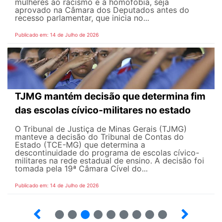
mulheres ao racismo e à homofobia, seja
aprovado na Câmara dos Deputados antes do
recesso parlamentar, que inicia no...
Publicado em: 14 de Julho de 2026
TJMG mantém decisão que determina fim
das escolas cívico-militares no estado
O Tribunal de Justiça de Minas Gerais (TJMG)
manteve a decisão do Tribunal de Contas do
Estado (TCE-MG) que determina a
descontinuidade do programa de escolas cívico-
militares na rede estadual de ensino. A decisão foi
tomada pela 19ª Câmara Cível do...
Publicado em: 14 de Julho de 2026
2
3
4
5
6
7
8
9