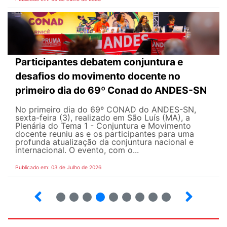
Participantes debatem conjuntura e
desafios do movimento docente no
primeiro dia do 69º Conad do ANDES-SN
No primeiro dia do 69º CONAD do ANDES-SN,
sexta-feira (3), realizado em São Luís (MA), a
Plenária do Tema 1 - Conjuntura e Movimento
docente reuniu as e os participantes para uma
profunda atualização da conjuntura nacional e
internacional. O evento, com o...
Publicado em: 03 de Julho de 2026
2
3
4
5
6
7
8
9