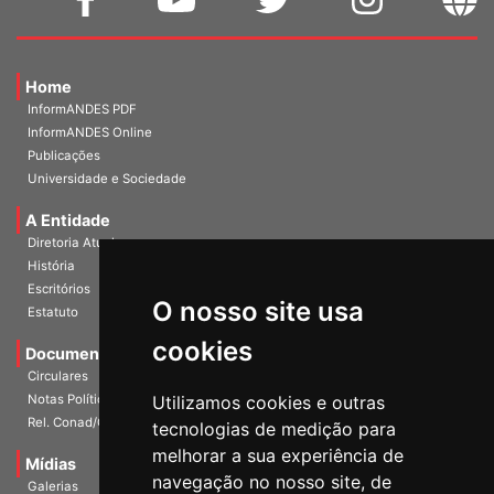
Home
InformANDES PDF
InformANDES Online
Publicações
Universidade e Sociedade
A Entidade
Diretoria Atual
História
O nosso site usa
Escritórios
Estatuto
cookies
Documentos
Circulares
Utilizamos cookies e outras
Notas Políticas
tecnologias de medição para
Rel. Conad/Congresso
melhorar a sua experiência de
navegação no nosso site, de
Mídias