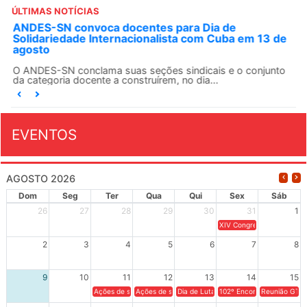
ÚLTIMAS NOTÍCIAS
ANDES-SN convoca docentes para Dia de
Solidariedade Internacionalista com Cuba em 13 de
agosto
O ANDES-SN conclama suas seções sindicais e o conjunto
da categoria docente a construírem, no dia...
EVENTOS
AGOSTO 2026
Dom
Seg
Ter
Qua
Qui
Sex
Sáb
26
27
28
29
30
31
1
XIV Congresso Brasileiro 
2
3
4
5
6
7
8
9
10
11
12
13
14
15
Ações de solidariedade a Cuba no Rio Grande do Sul - 100 anos 
Ações de solidariedade a Cuba no Rio Grande do Su
Dia de Luta em Defesa de Cuba e da S
102º Encontro da Regional
Reunião GTPE