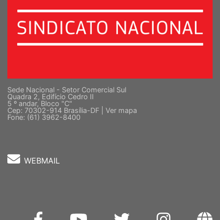
Sede Nacional - Setor Comercial Sul
Quadra 2, Edifício Cedro II
5 º andar, Bloco "C"
Cep: 70302-914 Brasília-DF |
Ver mapa
Fone: (61) 3962-8400
WEBMAIL