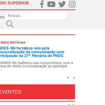
INO SUPERIOR
ato
TIMAS NOTÍCIAS
la
Fonasefe denuncia desigualdade de 
cação com
182% em auxílios pagos a servidores
ia do FNDC
Executivo
mpromisso com a
Seguir o princípio constitucional da isonom
 ao participar
contexto dos direitos do funcionalismo feder
EVENTOS