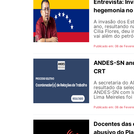
Entrevista: In
hegemonia no 
A invasão dos Es
ano, resultando n
Cilia Flores, deu 
vai além do petról
Publicado em: 06 de Fevere
ANDES-SN anun
CRT
A secretaria do A
resultado da sel
ANDES-SN com lot
Lima Meireles foi
Publicado em: 06 de Fevere
Docentes das 
abusivo do Pl