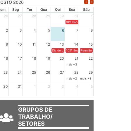
OSTO 2026
Dom
Seg
Ter
Qua
Qui
Sex
Sáb
26
27
28
29
30
31
1
XIV Congresso Brasileiro de Pesquisadores(a
2
3
4
5
6
7
8
9
10
11
12
13
14
15
Dia de Luta em Defesa de Cuba e da Soberania dos Po
102º Encontro da Regional Leste, “Em terra e
Reunião GTPE.
16
17
18
19
20
21
22
mais +3
23
24
25
26
27
28
29
mais +2
mais +3
30
31
1
2
3
4
5
GRUPOS DE
TRABALHO/
SETORES