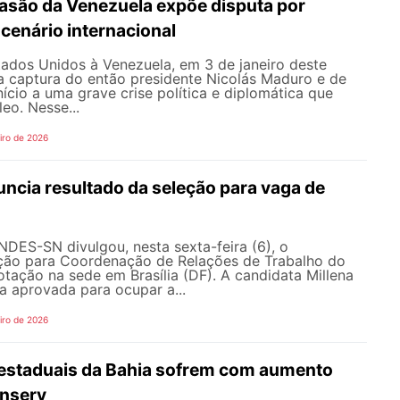
vasão da Venezuela expõe disputa por
cenário internacional
tados Unidos à Venezuela, em 3 de janeiro deste
a captura do então presidente Nicolás Maduro e de
início a uma grave crise política e diplomática que
eo. Nesse...
iro de 2026
cia resultado da seleção para vaga de
NDES-SN divulgou, nesta sexta-feira (6), o
eção para Coordenação de Relações de Trabalho do
ação na sede em Brasília (DF). A candidata Millena
 a aprovada para ocupar a...
iro de 2026
estaduais da Bahia sofrem com aumento
anserv