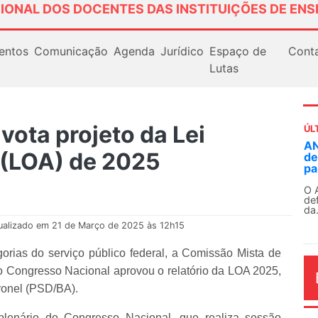
IONAL DOS DOCENTES DAS INSTITUIÇÕES DE ENS
entos
Comunicação
Agenda
Jurídico
Espaço de
Cont
Lutas
ota projeto da Lei
ÚL
ANDES-SN fortalece luta pe
 (LOA) de 2025
democratização da comuni
participação na 27ª Plenár
O ANDES-SN reafirmou seu co
defesa do direito à comunicação
da...
ualizado em 21 de Março de 2025 às 12h15
rias do serviço público federal, a Comissão Mista de
 Congresso Nacional aprovou o relatório da LOA 2025,
ronel (PSD/BA).
lenário do Congresso Nacional, que realiza sessão