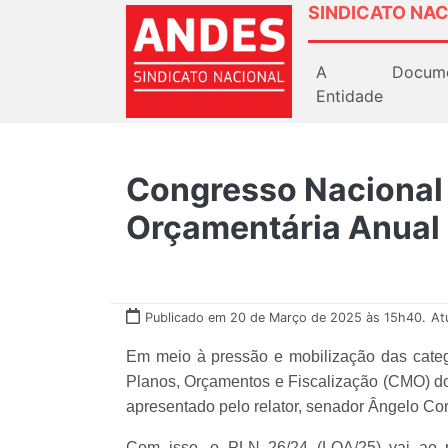
SINDICATO NAC
A
Docum
Entidade
Congresso Nacional v
Orçamentária Anual
Publicado em 20 de Março de 2025 às 15h40.
At
Em meio à pressão e mobilização das catego
Planos, Orçamentos e Fiscalização (CMO) do
apresentado pelo relator, senador Ângelo Co
Com isso, o PLN 26/24 (LOA/25) vai ao p