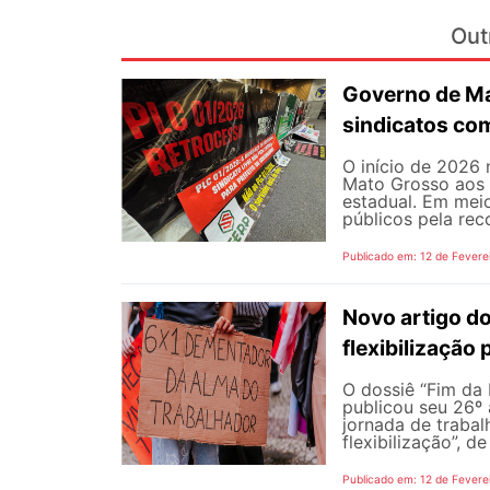
Out
Governo de Ma
sindicatos com
O início de 2026
Mato Grosso aos d
estadual. Em meio
públicos pela rec
Publicado em: 12 de Fevere
Novo artigo do
flexibilização
O dossiê “Fim da
publicou seu 26º 
jornada de trabal
flexibilização”, de
Publicado em: 12 de Fevere