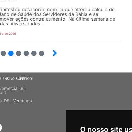
nifestou desacordo com lei que alterou cálculo de
lano de Saúde dos Servidores da Bahia e se
omover ações contra aumento Na última semana de
das universidades...
iro de 2026
20
21
22
23
24
25
E ENSINO SUPERIOR
Comercial Sul
o II
ia-DF |
Ver mapa
O nosso site u