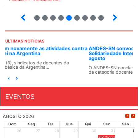
6
7
8
9
10
12
13
14
ÚLTIMAS NOTÍCIAS
ANDES-SN convoca docentes para Dia de
Solidariedade Internacionalista com Cuba em 13 de
agosto
O ANDES-SN conclama suas seções sindicais e o conjunto
da categoria docente a construírem, no dia...
EVENTOS
AGOSTO 2026
Dom
Seg
Ter
Qua
Qui
Sex
Sáb
26
27
28
29
30
31
1