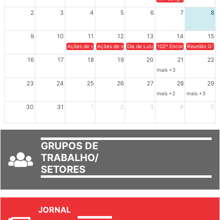
XIV Congresso Brasileiro 
2
3
4
5
6
7
8
9
10
11
12
13
14
15
Ações de solidariedade a Cuba no Rio Grande do Sul - 100 anos 
Ações de solidariedade a Cuba no Rio Grande do Su
Dia de Luta em Defesa de Cuba e da S
102º Encontro da Regional
Reunião GTPE
16
17
18
19
20
21
22
mais +3
23
24
25
26
27
28
29
mais +2
mais +3
30
31
1
2
3
4
5
GRUPOS DE
TRABALHO/
SETORES
JORNAL