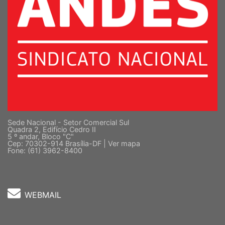
Sede Nacional - Setor Comercial Sul
Quadra 2, Edifício Cedro II
5 º andar, Bloco "C"
Cep: 70302-914 Brasília-DF |
Ver mapa
Fone: (61) 3962-8400
WEBMAIL