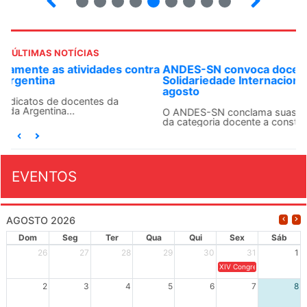
ÚLTIMAS NOTÍCIAS
ANDES-SN convoca docentes para Dia de
Solidariedade Internacionalista com Cuba em 13 de
agosto
O ANDES-SN conclama suas seções sindicais e o conjunto
da categoria docente a construírem, no dia...
EVENTOS
AGOSTO 2026
Dom
Seg
Ter
Qua
Qui
Sex
Sáb
26
27
28
29
30
31
1
XIV Congresso Brasileiro 
2
3
4
5
6
7
8