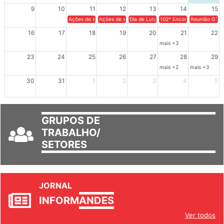
9
10
11
12
13
14
15
Ações de solidariedade a Cuba no Rio Grande do Sul - 100 anos 
Ações de solidariedade a Cuba no Rio Grande do Su
Dia de Luta em Defesa de Cuba e da S
102º Encontro da Regional
Reunião GTPE
16
17
18
19
20
21
22
mais +3
23
24
25
26
27
28
29
mais +2
mais +3
30
31
1
2
3
4
5
GRUPOS DE
TRABALHO/
SETORES
JORNAL
INFORM
ANDES
Ver todos