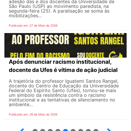
adesão das e dos docentes da Universidade de
São Paulo (USP) ao movimento paredista, na
segunda-feira (25). A paralisação se soma às
mobilizações...
Publicado em: 27 de Maio de 2026
Após denunciar racismo institucional,
docente da Ufes é vítima de ação judicial
A trajetória do professor Iguatemi Santos Rangel,
docente do Centro de Educação da Universidade
Federal do Espírito Santo (Ufes), tornou-se mais
um símbolo da resistência contra o racismo
institucional e as tentativas de silenciamento no
ambiente...
Publicado em: 26 de Maio de 2026
4
5
6
7
8
9
10
12