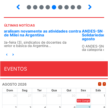
2
3
4
5
6
7
8
9
10
ÚLTIMAS NOTÍCIAS
ANDES-SN convoca docentes para Dia de
Solidariedade Internacionalista com Cuba em 13 de
agosto
O ANDES-SN conclama suas seções sindicais e o conjunto
da categoria docente a construírem, no dia...
EVENTOS
AGOSTO 2026
Dom
Seg
Ter
Qua
Qui
Sex
Sáb
26
27
28
29
30
31
1
XIV Congresso Brasileiro 