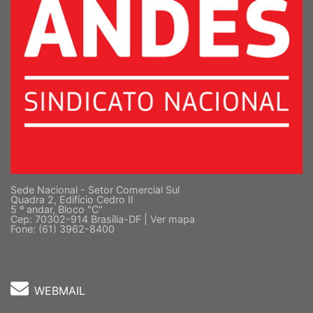
Sede Nacional - Setor Comercial Sul
Quadra 2, Edifício Cedro II
5 º andar, Bloco "C"
Cep: 70302-914 Brasília-DF |
Ver mapa
Fone: (61) 3962-8400
WEBMAIL