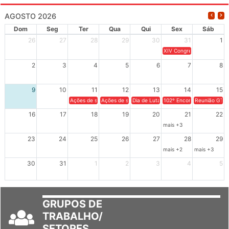
AGOSTO 2026
Dom
Seg
Ter
Qua
Qui
Sex
Sáb
26
27
28
29
30
31
1
XIV Congresso Brasileiro 
2
3
4
5
6
7
8
9
10
11
12
13
14
15
Ações de solidariedade a Cuba no Rio Grande do Sul - 100 anos 
Ações de solidariedade a Cuba no Rio Grande do Su
Dia de Luta em Defesa de Cuba e da S
102º Encontro da Regional
Reunião GTPE
16
17
18
19
20
21
22
mais +3
23
24
25
26
27
28
29
mais +2
mais +3
30
31
1
2
3
4
5
GRUPOS DE
TRABALHO/