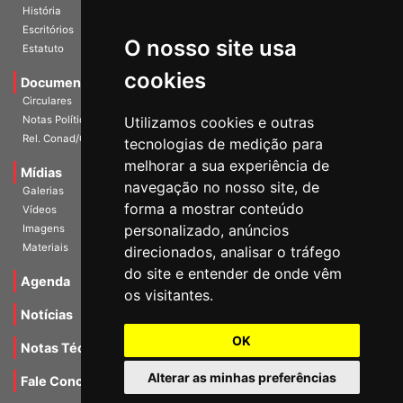
Diretoria Atual
História
O nosso site usa
Escritórios
Estatuto
cookies
Documentos
Circulares
Utilizamos cookies e outras
Notas Políticas
tecnologias de medição para
Rel. Conad/Congresso
melhorar a sua experiência de
navegação no nosso site, de
Mídias
Galerias
forma a mostrar conteúdo
Vídeos
personalizado, anúncios
Imagens
direcionados, analisar o tráfego
Materiais
do site e entender de onde vêm
os visitantes.
Agenda
Notícias
OK
Notas Técnicas
Alterar as minhas preferências
Fale Conocsco