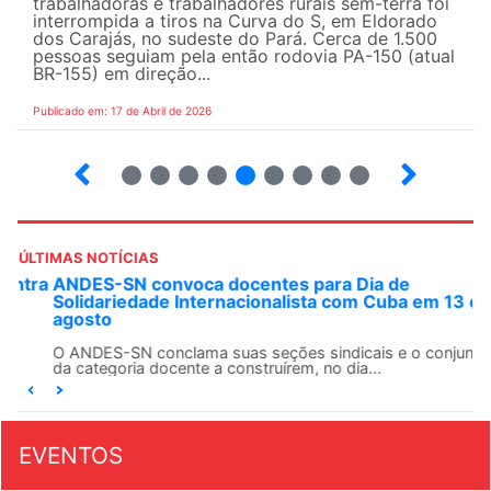
trabalhadoras e trabalhadores rurais sem-terra foi
interrompida a tiros na Curva do S, em Eldorado
dos Carajás, no sudeste do Pará. Cerca de 1.500
pessoas seguiam pela então rodovia PA-150 (atual
BR-155) em direção...
Publicado em: 17 de Abril de 2026
9
10
12
13
14
15
16
17
ÚLTIMAS NOTÍCIAS
ANDES-SN convoca docentes para Dia de
Solidariedade Internacionalista com Cuba em 13 de
agosto
O ANDES-SN conclama suas seções sindicais e o conjunto
da categoria docente a construírem, no dia...
EVENTOS