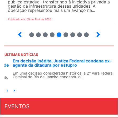
pública estadual, transferindo à iniciativa privada a
gestão da infraestrutura dessas unidades. A
operação representou mais um avanço na...
Publicado em: 09 de Abril de 2026
10
12
13
14
15
16
17
18
ÚLTIMAS NOTÍCIAS
Em decisão inédita, Justiça Federal condena ex-
agente da ditadura por estupro
Em uma decisão considerada histórica, a 2ª Vara Federal
Criminal do Rio de Janeiro condenou o...
EVENTOS