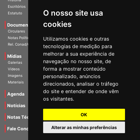
Escritórios
Estatuto
O nosso site usa
Documentos
cookies
Circulares
Notas Políticas
Utilizamos cookies e outras
Rel. Conad/Congresso
tecnologias de medição para
Mídias
melhorar a sua experiência de
Galerias
navegação no nosso site, de
Vídeos
forma a mostrar conteúdo
Imagens
personalizado, anúncios
Materiais
direcionados, analisar o tráfego
Agenda
do site e entender de onde vêm
os visitantes.
Notícias
Notas Técnicas
OK
Fale Conocsco
Alterar as minhas preferências
MANTIDO POR Camaleão Soft