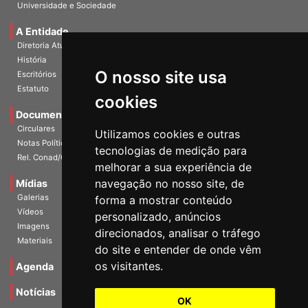
Universidade e Sociedade
A Entidade
Diretoria Atual
História
O nosso site usa
Escritórios
Estatuto
cookies
Documentos
Circulares
Utilizamos cookies e outras
Notas Políticas
tecnologias de medição para
Rel. Conad/Congresso
melhorar a sua experiência de
navegação no nosso site, de
Mídias
Galerias
forma a mostrar conteúdo
Vídeos
personalizado, anúncios
Imagens
direcionados, analisar o tráfego
Materiais
do site e entender de onde vêm
os visitantes.
Agenda
Notícias
OK