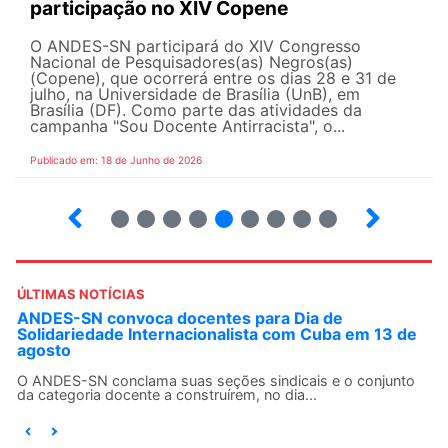
participação no XIV Copene
O ANDES-SN participará do XIV Congresso
Nacional de Pesquisadores(as) Negros(as)
(Copene), que ocorrerá entre os dias 28 e 31 de
julho, na Universidade de Brasília (UnB), em
Brasília (DF). Como parte das atividades da
campanha "Sou Docente Antirracista", o...
Publicado em: 18 de Junho de 2026
2
3
4
5
6
7
8
9
10
ÚLTIMAS NOTÍCIAS
ANDES-SN convoca docentes para Dia de
Solidariedade Internacionalista com Cuba em 13 de
agosto
O ANDES-SN conclama suas seções sindicais e o conjunto
da categoria docente a construírem, no dia...