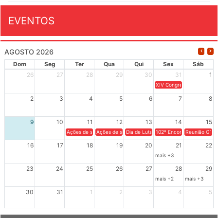
EVENTOS
AGOSTO 2026
Dom
Seg
Ter
Qua
Qui
Sex
Sáb
26
27
28
29
30
31
1
XIV Congresso Brasileiro 
2
3
4
5
6
7
8
9
10
11
12
13
14
15
Ações de solidariedade a Cuba no Rio Grande do Sul - 100 anos 
Ações de solidariedade a Cuba no Rio Grande do Su
Dia de Luta em Defesa de Cuba e da S
102º Encontro da Regional
Reunião GTPE
16
17
18
19
20
21
22
mais +3
23
24
25
26
27
28
29
mais +2
mais +3
30
31
1
2
3
4
5