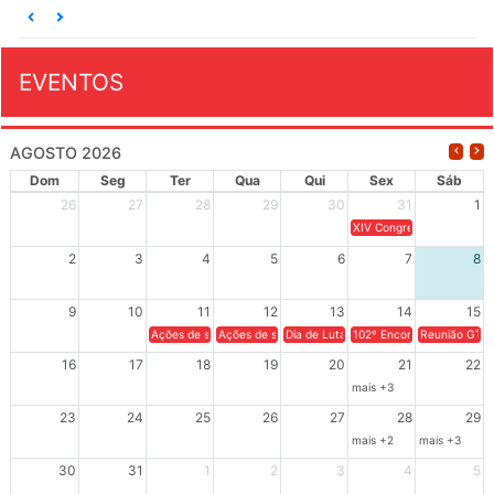
EVENTOS
AGOSTO 2026
Dom
Seg
Ter
Qua
Qui
Sex
Sáb
26
27
28
29
30
31
1
XIV Congresso Brasileiro 
2
3
4
5
6
7
8
9
10
11
12
13
14
15
Ações de solidariedade a Cuba no Rio Grande do Sul - 100 anos 
Ações de solidariedade a Cuba no Rio Grande do Su
Dia de Luta em Defesa de Cuba e da S
102º Encontro da Regional
Reunião GTPE
16
17
18
19
20
21
22
mais +3
23
24
25
26
27
28
29
mais +2
mais +3
30
31
1
2
3
4
5