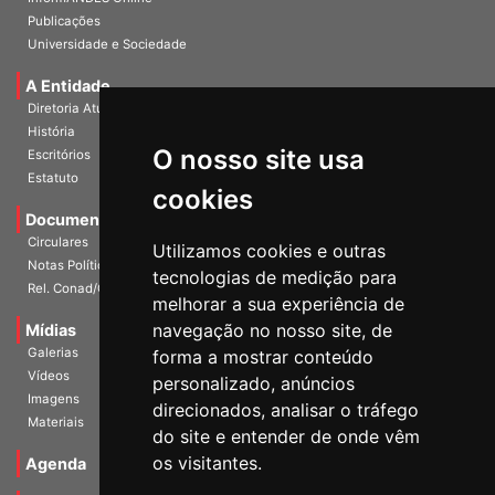
Publicações
Universidade e Sociedade
A Entidade
Diretoria Atual
História
O nosso site usa
Escritórios
Estatuto
cookies
Documentos
Circulares
Utilizamos cookies e outras
Notas Políticas
tecnologias de medição para
Rel. Conad/Congresso
melhorar a sua experiência de
navegação no nosso site, de
Mídias
Galerias
forma a mostrar conteúdo
Vídeos
personalizado, anúncios
Imagens
direcionados, analisar o tráfego
Materiais
do site e entender de onde vêm
os visitantes.
Agenda