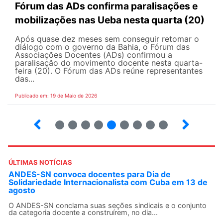
Fórum das ADs confirma paralisações e
mobilizações nas Ueba nesta quarta (20)
Após quase dez meses sem conseguir retomar o
diálogo com o governo da Bahia, o Fórum das
Associações Docentes (ADs) confirmou a
paralisação do movimento docente nesta quarta-
feira (20). O Fórum das ADs reúne representantes
das...
Publicado em: 19 de Maio de 2026
5
6
7
8
9
10
12
13
ÚLTIMAS NOTÍCIAS
ANDES-SN convoca docentes para Dia de
Solidariedade Internacionalista com Cuba em 13 de
agosto
O ANDES-SN conclama suas seções sindicais e o conjunto
da categoria docente a construírem, no dia...