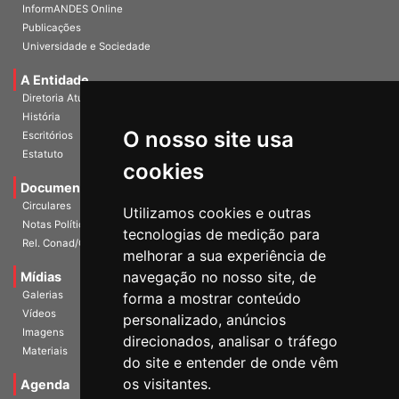
InformANDES Online
Publicações
Universidade e Sociedade
A Entidade
Diretoria Atual
História
O nosso site usa
Escritórios
Estatuto
cookies
Documentos
Circulares
Utilizamos cookies e outras
Notas Políticas
tecnologias de medição para
Rel. Conad/Congresso
melhorar a sua experiência de
navegação no nosso site, de
Mídias
Galerias
forma a mostrar conteúdo
Vídeos
personalizado, anúncios
Imagens
direcionados, analisar o tráfego
Materiais
do site e entender de onde vêm
os visitantes.
Agenda