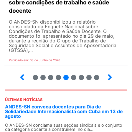
sobre condições de trabalho e saúde
docente
O ANDES-SN disponibilizou o relatório
consolidado da Enquete Nacional sobre
Condições de Trabalho e Saúde Docente. O
documento foi apresentado no dia 29 de maio,
durante a reunião do Grupo de Trabalho de
Seguridade Social e Assuntos de Aposentadoria
(GTSSA),...
Publicado em: 03 de Junho de 2026
3
4
5
6
7
8
9
10
ÚLTIMAS NOTÍCIAS
ANDES-SN convoca docentes para Dia de
Solidariedade Internacionalista com Cuba em 13 de
agosto
O ANDES-SN conclama suas seções sindicais e o conjunto
da categoria docente a construírem, no dia...