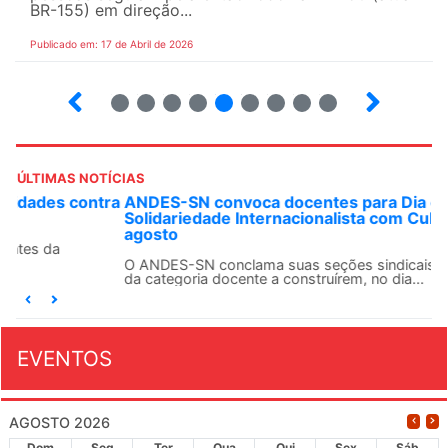
BR-155) em direção...
Publicado em: 17 de Abril de 2026
9
10
12
13
14
15
16
17
ÚLTIMAS NOTÍCIAS
ANDES-SN convoca docentes para Dia de
Solidariedade Internacionalista com Cuba em 13 de
agosto
O ANDES-SN conclama suas seções sindicais e o conjunto
da categoria docente a construírem, no dia...
EVENTOS
AGOSTO 2026