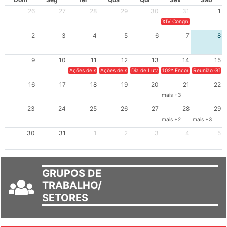
Dom
Seg
Ter
Qua
Qui
Sex
Sáb
26
27
28
29
30
31
1
XIV Congresso Brasileiro 
2
3
4
5
6
7
8
9
10
11
12
13
14
15
Ações de solidariedade a Cuba no Rio Grande do Sul - 100 anos 
Ações de solidariedade a Cuba no Rio Grande do Su
Dia de Luta em Defesa de Cuba e da S
102º Encontro da Regional
Reunião GTPE
16
17
18
19
20
21
22
mais +3
23
24
25
26
27
28
29
mais +2
mais +3
30
31
1
2
3
4
5
GRUPOS DE
TRABALHO/
SETORES