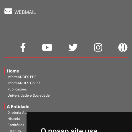
WEBMAIL
Home
InformANDES PDF
InformANDES Online
Publicações
Universidade e Sociedade
A Entidade
Diretoria Atual
História
O nosso site usa
Escritórios