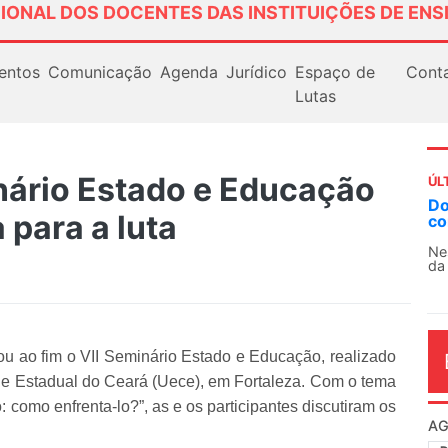
IONAL DOS DOCENTES DAS INSTITUIÇÕES DE ENS
entos
Comunicação
Agenda
Jurídico
Espaço de
Cont
Lutas
nário Estado e Educação
ÚL
AN
 para a luta
So
13
O 
co
dia
ou ao fim o VII Seminário Estado e Educação, realizado
de Estadual do Ceará (Uece), em Fortaleza. Com o tema
: como enfrenta-lo?”, as e os participantes discutiram os