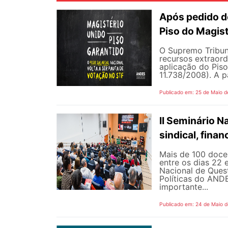
Após pedido de
Piso do Magist
O Supremo Tribun
recursos extraord
aplicação do Piso 
11.738/2008). A p
Publicado em: 25 de Maio d
II Seminário 
sindical, fina
Mais de 100 docen
entre os dias 22 
Nacional de Quest
Políticas do AND
importante...
Publicado em: 24 de Maio 