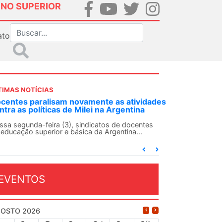
INO SUPERIOR
ato
TIMAS NOTÍCIAS
DES-SN convoca docentes para Dia de
lidariedade Internacionalista com Cuba em
 de agosto
ANDES-SN conclama suas seções sindicais e o
njunto da categoria docente a construírem, no
...
EVENTOS