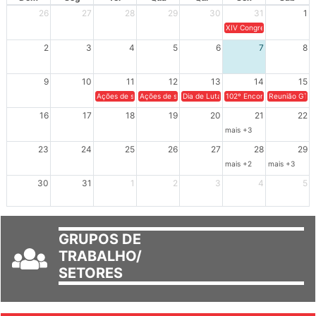
Dom
Seg
Ter
Qua
Qui
Sex
Sáb
26
27
28
29
30
31
1
XIV Congresso Brasileiro 
2
3
4
5
6
7
8
9
10
11
12
13
14
15
Ações de solidariedade a Cuba no Rio Grande do Sul - 100 anos 
Ações de solidariedade a Cuba no Rio Grande do Su
Dia de Luta em Defesa de Cuba e da S
102º Encontro da Regional
Reunião GTPE
16
17
18
19
20
21
22
mais +3
23
24
25
26
27
28
29
mais +2
mais +3
30
31
1
2
3
4
5
GRUPOS DE
TRABALHO/
SETORES