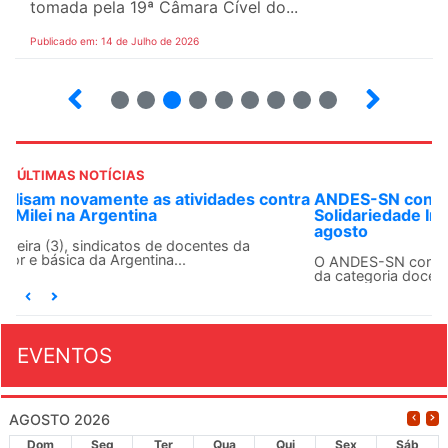
tomada pela 19ª Câmara Cível do...
Publicado em: 14 de Julho de 2026
2
3
4
5
6
7
8
9
ÚLTIMAS NOTÍCIAS
ANDES-SN convoca docentes para Dia de
Solidariedade Internacionalista com Cuba em 13 de
agosto
O ANDES-SN conclama suas seções sindicais e o conjunto
da categoria docente a construírem, no dia...
EVENTOS
AGOSTO 2026