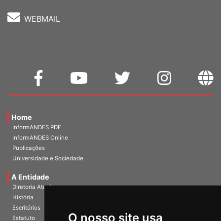
WEBMAIL
Home
InformANDES PDF
InformANDES Online
Publicações
Universidade e Sociedade
A Entidade
Diretoria Atual
História
O nosso site usa
Escritórios