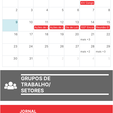
XIV Congresso Brasileiro 
2
3
4
5
6
7
8
9
10
11
12
13
14
15
Ações de solidariedade a Cuba no Rio Grande do Sul - 100 anos 
Ações de solidariedade a Cuba no Rio Grande do Su
Dia de Luta em Defesa de Cuba e da S
102º Encontro da Regional
Reunião GTPE
16
17
18
19
20
21
22
mais +3
23
24
25
26
27
28
29
mais +2
mais +3
30
31
1
2
3
4
5
GRUPOS DE
TRABALHO/
SETORES
JORNAL