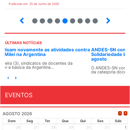
Publicado em: 25 de Junho de 2026
2
3
4
5
6
7
8
9
ÚLTIMAS NOTÍCIAS
ra
ANDES-SN convoca docentes para Dia de
Solidariedade Internacionalista com Cuba em 13 de
agosto
O ANDES-SN conclama suas seções sindicais e o conjunto
da categoria docente a construírem, no dia...
EVENTOS
AGOSTO 2026
Dom
Seg
Ter
Qua
Qui
Sex
Sáb
26
27
28
29
30
31
1