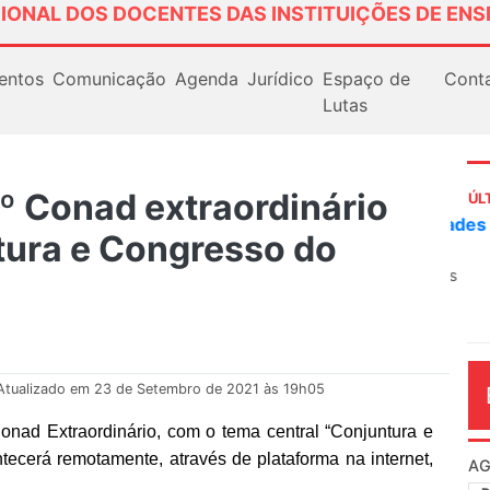
IONAL DOS DOCENTES DAS INSTITUIÇÕES DE ENS
entos
Comunicação
Agenda
Jurídico
Espaço de
Cont
Lutas
3º Conad extraordinário
ÚL
AN
tura e Congresso do
So
13
O 
co
dia
Atualizado em 23 de Setembro de 2021 às 19h05
onad Extraordinário, com o tema
central “
Conjuntura e
cerá remotamente, através de plataforma na internet,