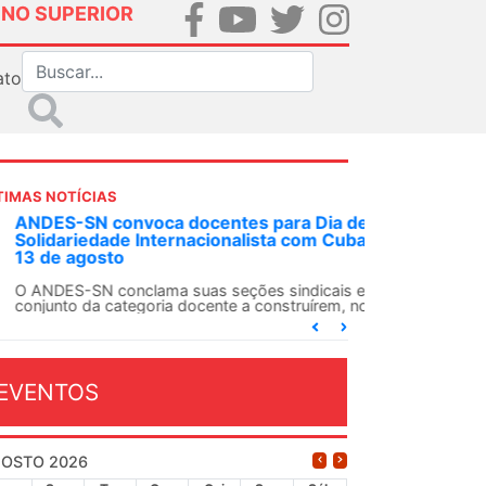
INO SUPERIOR
ato
TIMAS NOTÍCIAS
DES-SN convoca docentes para Dia de
lidariedade Internacionalista com Cuba em
 de agosto
ANDES-SN conclama suas seções sindicais e o
njunto da categoria docente a construírem, no
...
EVENTOS