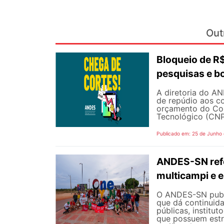
Out
Bloqueio de 
pesquisas e b
A diretoria do AN
de repúdio aos c
orçamento do Con
Tecnológico (CNPq
Publicado em: 25 de Junho
ANDES-SN refo
multicampi e e
O ANDES-SN public
que dá continuid
públicas, institut
que possuem estr