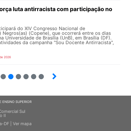
ça luta antirracista com participação no
cipará do XIV Congresso Nacional de
 Negros(as) (Copene), que ocorrerá entre os dias
na Universidade de Brasília (UnB), em Brasília (DF).
tividades da campanha "Sou Docente Antirracista",
 de 2026
5
6
7
8
9
10
E ENSINO SUPERIOR
Comercial Sul
o II
ia-DF |
Ver mapa