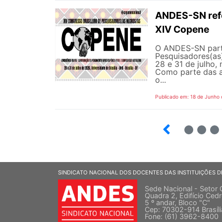
ANDES-SN refor
XIV Copene
O ANDES-SN parti
Pesquisadores(as)
28 e 31 de julho, 
Como parte das a
o...
Publicado em: 18 de Junho
2
3
4
SINDICATO NACIONAL DOS DOCENTES DAS INSTITUIÇÕES D
Sede Nacional - Setor 
Quadra 2, Edifício Cedr
5 º andar, Bloco "C"
Cep: 70302-914 Brasíl
Fone: (61) 3962-8400