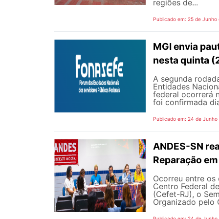
regiões de...
Publicado em: 25 de Junho
MGI envia pau
nesta quinta (
A segunda rodada
Entidades Naciona
federal ocorrerá n
foi confirmada dia
Publicado em: 24 de Junho
ANDES-SN reaf
Reparação em 
Ocorreu entre os 
Centro Federal d
(Cefet-RJ), o Sem
Organizado pelo G
Publicado em: 24 de Junho