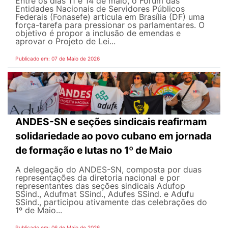
Entre os dias 11 e 14 de maio, o Fórum das
Entidades Nacionais de Servidores Públicos
Federais (Fonasefe) articula em Brasília (DF) uma
força-tarefa para pressionar os parlamentares. O
objetivo é propor a inclusão de emendas e
aprovar o Projeto de Lei...
Publicado em: 07 de Maio de 2026
ANDES-SN e seções sindicais reafirmam
solidariedade ao povo cubano em jornada
de formação e lutas no 1º de Maio
A delegação do ANDES-SN, composta por duas
representações da diretoria nacional e por
representantes das seções sindicais Adufop
SSind., Adufmat SSind., Adufes SSind. e Adufu
SSind., participou ativamente das celebrações do
1º de Maio...
Publicado em: 06 de Maio de 2026