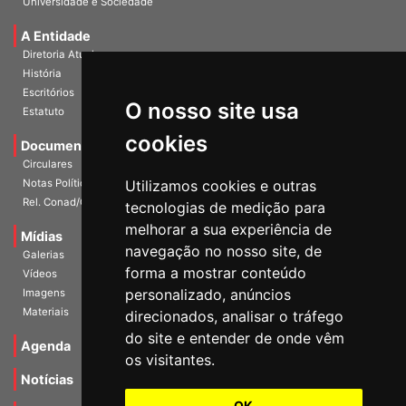
Universidade e Sociedade
A Entidade
Diretoria Atual
História
O nosso site usa
Escritórios
Estatuto
cookies
Documentos
Circulares
Utilizamos cookies e outras
Notas Políticas
tecnologias de medição para
Rel. Conad/Congresso
melhorar a sua experiência de
navegação no nosso site, de
Mídias
Galerias
forma a mostrar conteúdo
Vídeos
personalizado, anúncios
Imagens
direcionados, analisar o tráfego
Materiais
do site e entender de onde vêm
os visitantes.
Agenda
Notícias
OK