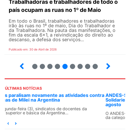
Trabalhadoras e trabalhadores de todo o
país ocupam as ruas no 1º de Maio
Em todo o Brasil, trabalhadores e trabalhadoras
irão às ruas no 1º de maio, Dia do Trabalhador e
da Trabalhadora. Na pauta das manifestações, o
fim da escala 6×1, a reivindicação do direito ao
descanso, a defesa dos serviços...
Publicado em: 30 de Abril de 2026
7
8
9
10
12
13
14
15
ÚLTIMAS NOTÍCIAS
ANDES-SN convoca docentes para Dia de
Solidariedade Internacionalista com Cuba em 13 de
agosto
O ANDES-SN conclama suas seções sindicais e o conjunto
da categoria docente a construírem, no dia...