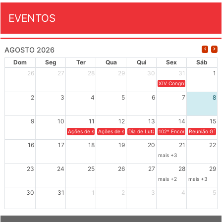
EVENTOS
AGOSTO 2026
Dom
Seg
Ter
Qua
Qui
Sex
Sáb
26
27
28
29
30
31
1
XIV Congresso Brasileiro 
2
3
4
5
6
7
8
9
10
11
12
13
14
15
Ações de solidariedade a Cuba no Rio Grande do Sul - 100 anos 
Ações de solidariedade a Cuba no Rio Grande do Su
Dia de Luta em Defesa de Cuba e da S
102º Encontro da Regional
Reunião GTPE
16
17
18
19
20
21
22
mais +3
23
24
25
26
27
28
29
mais +2
mais +3
30
31
1
2
3
4
5