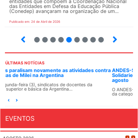
entidades que compõem a Coordenação Nacional
das Entidades em Defesa da Educação Pública
(Conedep) avançaram na organização de um...
Publicado em: 24 de Abril de 2026
8
9
10
12
13
14
15
16
ÚLTIMAS NOTÍCIAS
ANDES-SN convoca docentes para Dia de
Solidariedade Internacionalista com Cuba em 13 de
agosto
O ANDES-SN conclama suas seções sindicais e o conjunto
da categoria docente a construírem, no dia...
EVENTOS