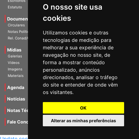
O nosso site usa
Escritórios
Estatuto
cookies
Documentos
Circulares
Utilizamos cookies e outras
Notas Políticas
tecnologias de medição para
Rel. Conad/Congresso
melhorar a sua experiência de
navegação no nosso site, de
Mídias
Galerias
forma a mostrar conteúdo
Vídeos
personalizado, anúncios
Imagens
direcionados, analisar o tráfego
Materiais
do site e entender de onde vêm
os visitantes.
Agenda
Notícias
OK
Notas Técnicas
Alterar as minhas preferências
Fale Conocsco
MANTIDO POR Camaleão Soft