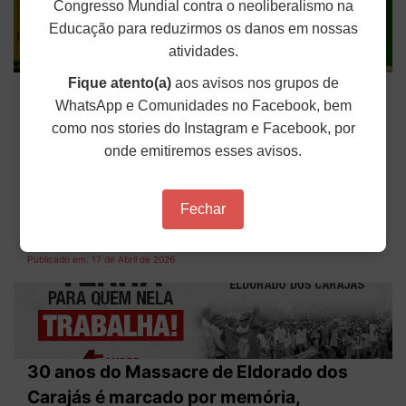
Congresso Mundial contra o neoliberalismo na
Educação para reduzirmos os danos em nossas
atividades.
Novo Plano Nacional de Educação adia
Fique atento(a)
aos avisos nos grupos de
WhatsApp e Comunidades no Facebook, bem
metas e pode comprometer educação
como nos stories do Instagram e Facebook, por
pública
onde emitiremos esses avisos.
O presidente Luiz Inácio Lula da Silva sancionou,
sem vetos, na última quarta-feira (15), a lei que
institui o novo Plano Nacional de Educação (PNE)
Fechar
para os próximos dez anos. O texto foi publicado
no Diário Oficial da União na forma da Lei nº...
Publicado em: 17 de Abril de 2026
30 anos do Massacre de Eldorado dos
Carajás é marcado por memória,