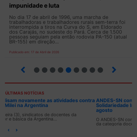
impunidade e luta
No dia 17 de abril de 1996, uma marcha de
trabalhadoras e trabalhadores rurais sem-terra foi
interrompida a tiros na Curva do S, em Eldorado
dos Carajás, no sudeste do Pará. Cerca de 1.500
pessoas seguiam pela então rodovia PA-150 (atual
BR-155) em direção...
Publicado em: 17 de Abril de 2026
9
10
12
13
14
15
16
17
ÚLTIMAS NOTÍCIAS
ANDES-SN convoca docentes para Dia de
Solidariedade Internacionalista com Cuba em 13 de
agosto
O ANDES-SN conclama suas seções sindicais e o conjunto
da categoria docente a construírem, no dia...