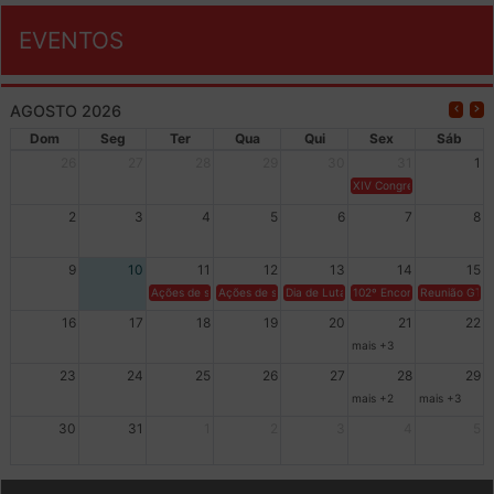
EVENTOS
AGOSTO 2026
Dom
Seg
Ter
Qua
Qui
Sex
Sáb
26
27
28
29
30
31
1
XIV Congresso Brasileiro 
2
3
4
5
6
7
8
9
10
11
12
13
14
15
Ações de solidariedade a Cuba no Rio Grande do Sul - 100 anos 
Ações de solidariedade a Cuba no Rio Grande do Su
Dia de Luta em Defesa de Cuba e da S
102º Encontro da Regional
Reunião GTPE
16
17
18
19
20
21
22
mais +3
23
24
25
26
27
28
29
mais +2
mais +3
30
31
1
2
3
4
5