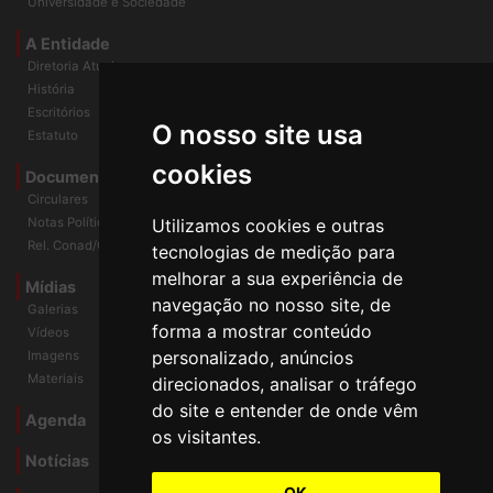
Universidade e Sociedade
A Entidade
Diretoria Atual
História
O nosso site usa
Escritórios
Estatuto
cookies
Documentos
Circulares
Utilizamos cookies e outras
Notas Políticas
tecnologias de medição para
Rel. Conad/Congresso
melhorar a sua experiência de
navegação no nosso site, de
Mídias
Galerias
forma a mostrar conteúdo
Vídeos
personalizado, anúncios
Imagens
direcionados, analisar o tráfego
Materiais
do site e entender de onde vêm
os visitantes.
Agenda
Notícias
OK