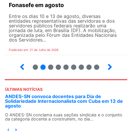
Fonasefe em agosto
Entre os dias 10 e 13 de agosto, diversas
entidades representativas das servidoras e dos
servidores públicos federais realizarão uma
jornada de luta, em Brasília (DF). A mobilização,
organizada pelo Fórum das Entidades Nacionais
dos Servidores...
Publicado em: 21 de Julho de 2026
2
3
4
5
6
7
8
9
ÚLTIMAS NOTÍCIAS
ANDES-SN convoca docentes para Dia de
Solidariedade Internacionalista com Cuba em 13 de
agosto
O ANDES-SN conclama suas seções sindicais e o conjunto
da categoria docente a construírem, no dia...