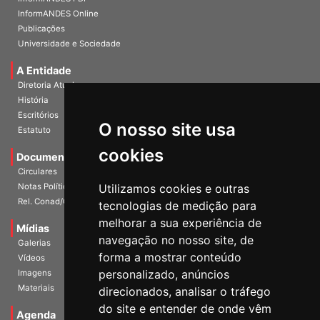
InformANDES PDF
InformANDES Online
Publicações
Universidade e Sociedade
A Entidade
Diretoria Atual
História
O nosso site usa
Escritórios
Estatuto
cookies
Documentos
Circulares
Utilizamos cookies e outras
Notas Políticas
tecnologias de medição para
Rel. Conad/Congresso
melhorar a sua experiência de
navegação no nosso site, de
Mídias
Galerias
forma a mostrar conteúdo
Vídeos
personalizado, anúncios
Imagens
direcionados, analisar o tráfego
Materiais
do site e entender de onde vêm