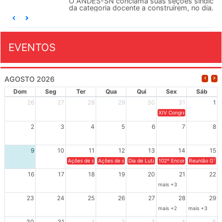
O ANDES-SN conclama suas seções sindicais e o conjunto
da categoria docente a construírem, no dia...
EVENTOS
AGOSTO 2026
Dom
Seg
Ter
Qua
Qui
Sex
Sáb
26
27
28
29
30
31
1
XIV Congresso Brasileiro 
2
3
4
5
6
7
8
9
10
11
12
13
14
15
Ações de solidariedade a Cuba no Rio Grande do Sul - 100 anos 
Ações de solidariedade a Cuba no Rio Grande do Su
Dia de Luta em Defesa de Cuba e da S
102º Encontro da Regional
Reunião GTPE
16
17
18
19
20
21
22
mais +3
23
24
25
26
27
28
29
mais +2
mais +3