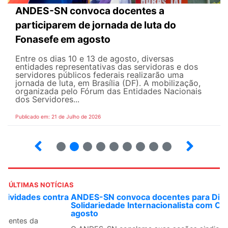
ANDES-SN convoca docentes a
participarem de jornada de luta do
Fonasefe em agosto
Entre os dias 10 e 13 de agosto, diversas
entidades representativas das servidoras e dos
servidores públicos federais realizarão uma
jornada de luta, em Brasília (DF). A mobilização,
organizada pelo Fórum das Entidades Nacionais
dos Servidores...
Publicado em: 21 de Julho de 2026
2
3
4
5
6
7
8
9
ÚLTIMAS NOTÍCIAS
ANDES-SN convoca docentes para Dia de
Solidariedade Internacionalista com Cuba em 13 de
agosto