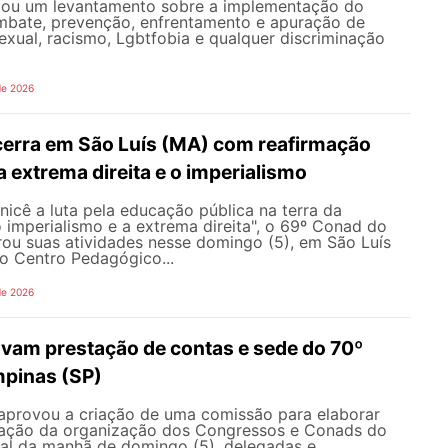
iou um levantamento sobre a implementação do
mbate, prevenção, enfrentamento e apuração de
exual, racismo, Lgbtfobia e qualquer discriminação
de 2026
erra em São Luís (MA) com reafirmação
 a extrema direita e o imperialismo
icê a luta pela educação pública na terra da
o imperialismo e a extrema direita", o 69º Conad do
u suas atividades nesse domingo (5), em São Luís
o Centro Pedagógico...
de 2026
vam prestação de contas e sede do 70º
pinas (SP)
aprovou a criação de uma comissão para elaborar
ração da organização dos Congressos e Conads do
l da manhã de domingo (5), delegadas e