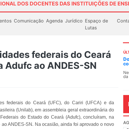
IONAL DOS DOCENTES DAS INSTITUIÇÕES DE ENS
entos
Comunicação
Agenda
Jurídico
Espaço de
Cont
Lutas
idades federais do Ceará
ÚL
Docentes paralisam novamente as atividade
da Adufc ao ANDES-SN
contra as políticas de Milei na Argentina
Nessa segunda-feira (3), sindicatos de docentes
da educação superior e básica da Argentina...
des federais do Ceará (UFC), do Cariri (UFCA) e da
asileira (Unilab), em assembleia geral extraordinária do
Federais do Estado do Ceará (Adufc), concluíram, na
AG
orno ao ANDES-SN. Na ocasião, ainda foi aprovado o novo