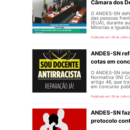
Câmara dos D
O ANDES-SN defen
das pessoas fren
(EUA), durante a
Minorias e Iguald
Publicado em: 09 de Julho 
ANDES-SN refo
cotas em conc
O ANDES-SN inten
Normativa (IN) C
artigo 46, que tr
em concurso públi
Publicado em: 09 de Julho 
ANDES-SN faz
protocolo cont