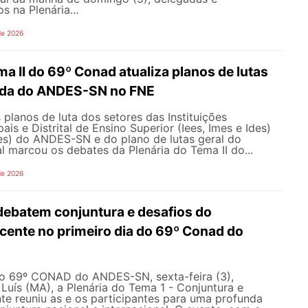
s na Plenária...
de 2026
ma II do 69º Conad atualiza planos de lutas
ada do ANDES-SN no FNE
 planos de luta dos setores das Instituições
ais e Distrital de Ensino Superior (Iees, Imes e Ides)
fes) do ANDES-SN e do plano de lutas geral do
l marcou os debates da Plenária do Tema II do...
de 2026
debatem conjuntura e desafios do
ente no primeiro dia do 69º Conad do
do 69º CONAD do ANDES-SN, sexta-feira (3),
Luís (MA), a Plenária do Tema 1 - Conjuntura e
e reuniu as e os participantes para uma profunda