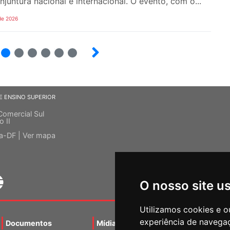
njuntura nacional e internacional. O evento, com o...
de 2026
4
5
6
7
8
9
E ENSINO SUPERIOR
Comercial Sul
o II
ia-DF |
Ver mapa
O nosso site u
Utilizamos cookies e o
experiência de navega
Documentos
Mídias
Agenda
Notíci