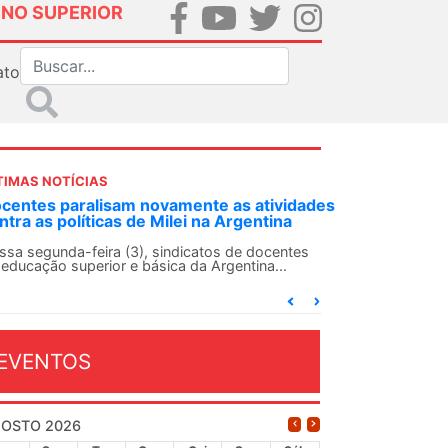
INO SUPERIOR
ato
TIMAS NOTÍCIAS
s
ANDES-SN convoca docentes para Dia de
Solidariedade Internacionalista com Cuba em
13 de agosto
O ANDES-SN conclama suas seções sindicais e o
conjunto da categoria docente a construírem, no
dia...
EVENTOS
OSTO 2026