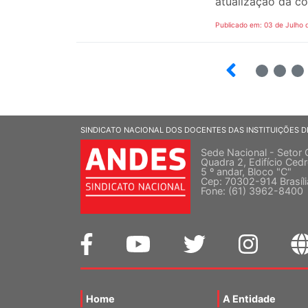
atualização da co
Publicado em: 03 de Julho 
2
3
SINDICATO NACIONAL DOS DOCENTES DAS INSTITUIÇÕES D
Sede Nacional - Setor 
Quadra 2, Edifício Cedr
5 º andar, Bloco "C"
Cep: 70302-914 Brasíl
Fone: (61) 3962-8400
Home
A Entidade