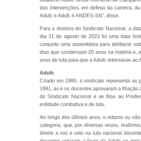
das intervenções, em defesa da carreira, da
Adufc e Adufc é ANDES-SN”, disse.
Para a diretora do Sindicato Nacional, a dat
dia 31 de agosto de 2023 foi uma data hi
conjunto uma assembleia para deliberar sob
dias que condensam 20 anos na história e, e
anos de luta para que a Adufc retornasse a
Adufc
Criado em 1980, o sindicato representa as
1991, as e os docentes aprovaram a filiaçã
do Sindicato Nacional e se filou ao Proif
entidade combativa e de luta.
Ao longo dos últimos anos, o retorno ou n
categoria, que, por diversas vezes, reafirm
direito a voz e voto na luta nacional docen
docentes votaram a favor da Adufc se tor