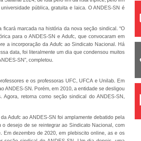
 universidade pública, gratuita e laica. O ANDES-SN é
a ficará marcada na história da nova seção sindical. “O
stórica para o ANDES-SN e Adufc, que convocaram em
re a incorporação da Adufc ao Sindicato Nacional. Há
ssa data, foi literalmente um dia que condensou muitos
o ANDES-SN”, completou.
 professores e os professoras UFC, UFCA e Unilab. Em
o ao ANDES-SN. Porém, em 2010, a entidade se desligou
es. Agora, retorna como seção sindical do ANDES-SN,
ão da Adufc ao ANDES-SN foi amplamente debatido pela
ou o desejo de se reintegrar ao Sindicato Nacional, com
te. Em dezembro de 2020, em plebiscito online, as e os
nar seção sindical do ANDES-SN. Um dia depois, uma