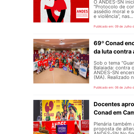
O ANDES-SN inic
“Protocolo de co
assédio moral e s
e violência”, nas...
Publicado em: 09 de Julho 
69º Conad enc
da luta contra
Sob o tema "Guarn
Balaiada: contra 
ANDES-SN encerro
(MA). Realizado n
Publicado em: 06 de Julho 
Docentes apro
Conad em Cam
Plenária também 
proposta de alte
ANDES-SN No fina