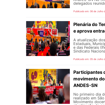
delegados reunido
Publicado em: 06 de Julho 
Plenária do Te
e aprova entr
A atualização dos
Estaduais, Municip
e das Federais (I
Sindicato Naciona
Publicado em: 05 de Julho 
Participantes 
movimento doc
ANDES-SN
No primeiro dia 
realizado em São 
Movimento docent