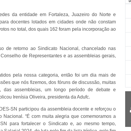
sedes da entidade em Fortaleza, Juazeiro do Norte e
 para docentes lotados em cidades onde não constam
otos no total, dos quais 162 foram pela incorporação ao
o de retorno ao Sindicato Nacional, chancelado nas
o Conselho de Representantes e as assembleias gerais,
tidos pela nossa categoria, então foi um dia mais de
sões que nós fizemos, dos fóruns de discussão, muitas
, das assembleias, um longo período de debate e
icou Irenísia Oliveira, presidenta da Adufc.
DES-SN participou da assembleia docente e reforçou o
to Nacional. “É com muita alegria que comemoramos a
SN para fortalecer o Sindicato e, ao mesmo tempo,
larial 2024, de luta pelo fim da lista tríplice, pelo fim