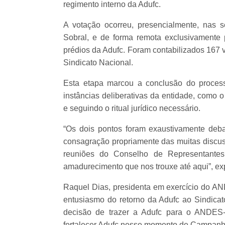
regimento interno da Adufc.
A votação ocorreu, presencialmente, nas 
Sobral, e de forma remota exclusivamente
prédios da Adufc. Foram contabilizados 167 v
Sindicato Nacional.
Esta etapa marcou a conclusão do process
instâncias deliberativas da entidade, como 
e seguindo o ritual jurídico necessário.
“Os dois pontos foram exaustivamente deba
consagração propriamente das muitas discus
reuniões do Conselho de Representantes
amadurecimento que nos trouxe até aqui”, expl
Raquel Dias, presidenta em exercício do AN
entusiasmo do retorno da Adufc ao Sindica
decisão de trazer a Adufc para o ANDES-
fortalecer Adufc nesse momento de Campanha Sa