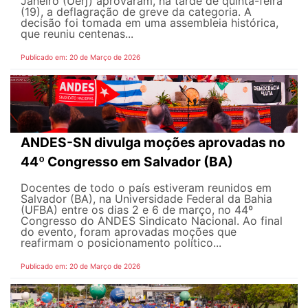
Janeiro (Uerj) aprovaram, na tarde de quinta-feira
(19), a deflagração de greve da categoria. A
decisão foi tomada em uma assembleia histórica,
que reuniu centenas...
Publicado em: 20 de Março de 2026
ANDES-SN divulga moções aprovadas no
44º Congresso em Salvador (BA)
Docentes de todo o país estiveram reunidos em
Salvador (BA), na Universidade Federal da Bahia
(UFBA) entre os dias 2 e 6 de março, no 44º
Congresso do ANDES Sindicato Nacional. Ao final
do evento, foram aprovadas moções que
reafirmam o posicionamento político...
Publicado em: 20 de Março de 2026