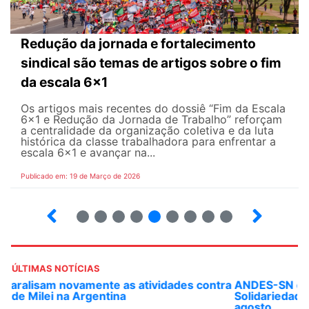
Redução da jornada e fortalecimento
sindical são temas de artigos sobre o fim
da escala 6x1
Os artigos mais recentes do dossiê “Fim da Escala
6×1 e Redução da Jornada de Trabalho” reforçam
a centralidade da organização coletiva e da luta
histórica da classe trabalhadora para enfrentar a
escala 6x1 e avançar na...
Publicado em: 19 de Março de 2026
12
13
14
15
16
17
18
19
20
ÚLTIMAS NOTÍCIAS
ANDES-SN convoca docentes para Dia de
Solidariedade Internacionalista com Cuba em 13 de
agosto