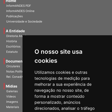
Home
InformANDES PDF
InformANDES Online
Publicações
Universidade e Sociedade
A Entidade
Diretoria Atual
História
O nosso site usa
Escritórios
Estatuto
cookies
Documentos
Circulares
Utilizamos cookies e outras
Notas Políticas
tecnologias de medição para
Rel. Conad/Congresso
melhorar a sua experiência de
navegação no nosso site, de
Mídias
Galerias
forma a mostrar conteúdo
Vídeos
personalizado, anúncios
Imagens
direcionados, analisar o tráfego
Materiais