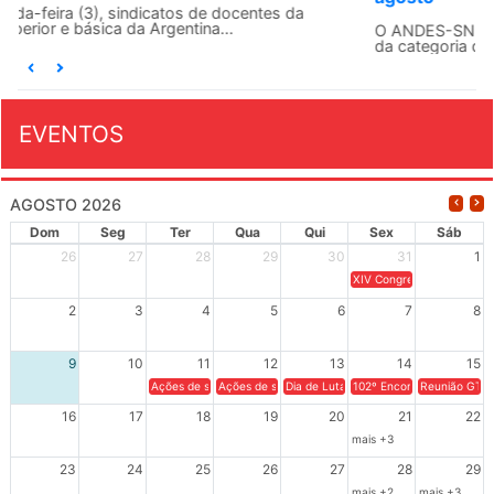
O ANDES-SN conclama suas seções sindicais e o conjunto
da categoria docente a construírem, no dia...
EVENTOS
AGOSTO 2026
Dom
Seg
Ter
Qua
Qui
Sex
Sáb
26
27
28
29
30
31
1
XIV Congresso Brasileiro 
2
3
4
5
6
7
8
9
10
11
12
13
14
15
Ações de solidariedade a Cuba no Rio Grande do Sul - 100 anos 
Ações de solidariedade a Cuba no Rio Grande do Su
Dia de Luta em Defesa de Cuba e da S
102º Encontro da Regional
Reunião GTPE
16
17
18
19
20
21
22
mais +3
23
24
25
26
27
28
29