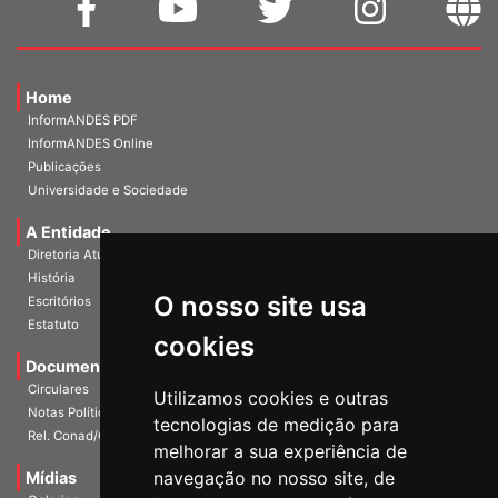
Home
InformANDES PDF
InformANDES Online
Publicações
Universidade e Sociedade
A Entidade
Diretoria Atual
História
O nosso site usa
Escritórios
Estatuto
cookies
Documentos
Circulares
Utilizamos cookies e outras
Notas Políticas
tecnologias de medição para
Rel. Conad/Congresso
melhorar a sua experiência de
navegação no nosso site, de
Mídias