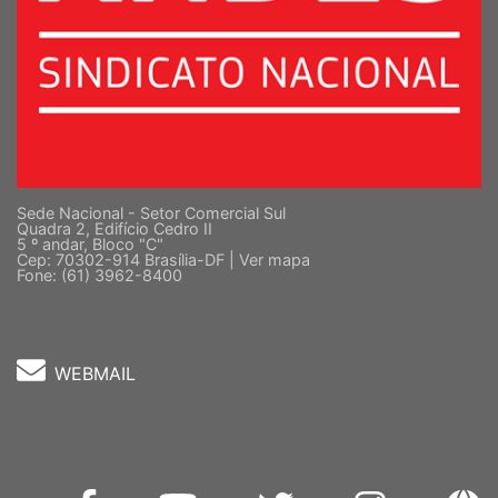
Sede Nacional - Setor Comercial Sul
Quadra 2, Edifício Cedro II
5 º andar, Bloco "C"
Cep: 70302-914 Brasília-DF |
Ver mapa
Fone: (61) 3962-8400
WEBMAIL