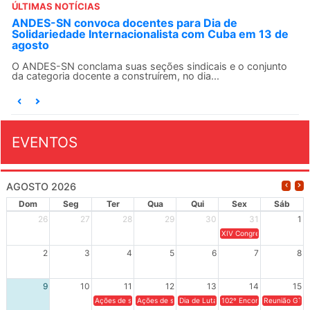
ÚLTIMAS NOTÍCIAS
ANDES-SN convoca docentes para Dia de
Solidariedade Internacionalista com Cuba em 13 de
agosto
O ANDES-SN conclama suas seções sindicais e o conjunto
da categoria docente a construírem, no dia...
EVENTOS
AGOSTO 2026
Dom
Seg
Ter
Qua
Qui
Sex
Sáb
26
27
28
29
30
31
1
XIV Congresso Brasileiro 
2
3
4
5
6
7
8
9
10
11
12
13
14
15
Ações de solidariedade a Cuba no Rio Grande do Sul - 100 anos 
Ações de solidariedade a Cuba no Rio Grande do Su
Dia de Luta em Defesa de Cuba e da S
102º Encontro da Regional
Reunião GTPE