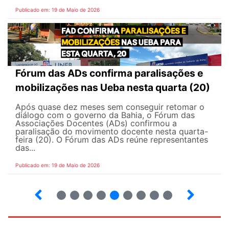
Publicado em: 19 de Maio de 2026
Fórum das ADs confirma paralisações e
mobilizações nas Ueba nesta quarta (20)
Após quase dez meses sem conseguir retomar o
diálogo com o governo da Bahia, o Fórum das
Associações Docentes (ADs) confirmou a
paralisação do movimento docente nesta quarta-
feira (20). O Fórum das ADs reúne representantes
das...
Publicado em: 19 de Maio de 2026
5
6
7
8
9
10
12
13