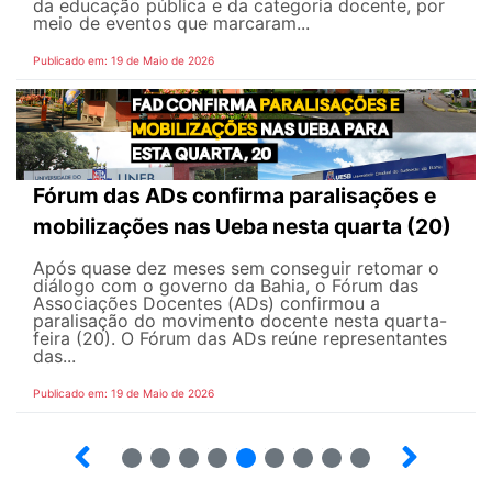
da educação pública e da categoria docente, por
meio de eventos que marcaram...
Publicado em: 19 de Maio de 2026
Fórum das ADs confirma paralisações e
mobilizações nas Ueba nesta quarta (20)
Após quase dez meses sem conseguir retomar o
diálogo com o governo da Bahia, o Fórum das
Associações Docentes (ADs) confirmou a
paralisação do movimento docente nesta quarta-
feira (20). O Fórum das ADs reúne representantes
das...
Publicado em: 19 de Maio de 2026
5
6
7
8
9
10
12
13