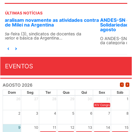
ÚLTIMAS NOTÍCIAS
ANDES-SN convoca docentes para Dia de
Solidariedade Internacionalista com Cuba em 13 de
agosto
O ANDES-SN conclama suas seções sindicais e o conjunto
da categoria docente a construírem, no dia...
EVENTOS
AGOSTO 2026
Dom
Seg
Ter
Qua
Qui
Sex
Sáb
26
27
28
29
30
31
1
XIV Congresso Brasileiro 
2
3
4
5
6
7
8