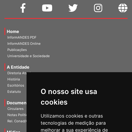
Home
InformANDES PDF
InformANDES Online
Publicações
Universidade e Sociedade
A Entidade
Diretoria Atual
História
O nosso site usa
Escritórios
Estatuto
cookies
Documentos
Circulares
Utilizamos cookies e outras
Notas Políticas
tecnologias de medição para
Rel. Conad/Congresso
melhorar a sua experiência de