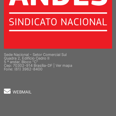
Sede Nacional - Setor Comercial Sul
Quadra 2, Edifício Cedro II
5 º andar, Bloco "C"
Cep: 70302-914 Brasília-DF |
Ver mapa
Fone: (61) 3962-8400
WEBMAIL