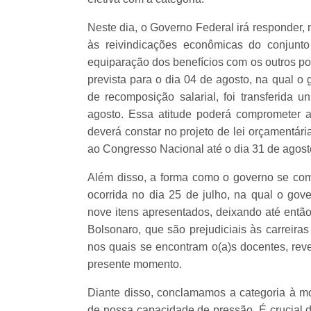
Neste dia, o Governo Federal irá responde
às reivindicações econômicas do conjunto
equiparação dos benefícios com os outros pod
prevista para o dia 04 de agosto, na qual o
de recomposição salarial, foi transferida 
agosto. Essa atitude poderá comprometer 
deverá constar no projeto de lei orçamentár
ao Congresso Nacional até o dia 31 de agost
Além disso, a forma como o governo se com
ocorrida no dia 25 de julho, na qual o gov
nove itens apresentados, deixando até então
Bolsonaro, que são prejudiciais às carreiras
nos quais se encontram o(a)s docentes, rev
presente momento.
Diante disso, conclamamos a categoria à m
de nossa capacidade de pressão. É crucial 