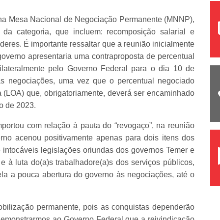
r, na Mesa Nacional de Negociação Permanente (MNNP),
 da categoria, que incluem: recomposição salarial e
eres. É importante ressaltar que a reunião inicialmente
 governo apresentaria uma contraproposta de percentual
unilateralmente pelo Governo Federal para o dia 10 de
as negociações, uma vez que o percentual negociado
ia (LOA) que, obrigatoriamente, deverá ser encaminhado
o de 2023.
portou com relação à pauta do “revogaço”, na reunião
erno acenou positivamente apenas para dois itens dos
 intocáveis legislações oriundas dos governos Temer e
 e à luta do(a)s trabalhadore(a)s dos serviços públicos,
ela a pouca abertura do governo às negociações, até o
obilização permanente, pois as conquistas dependerão
demonstrarmos ao Governo Federal que a reivindicação