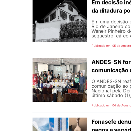
Em decisão iné
da ditadura p
Em uma decisão co
Rio de Janeiro c
Waneir Pinheiro 
sequestro, cárcere
Publicado em: 05 de Agost
ANDES-SN fort
comunicação c
O ANDES-SN reafi
comunicação ao p
Nacional pela De
último sábado (1),
Publicado em: 04 de Agost
Fonasefe denu
pagos a servi