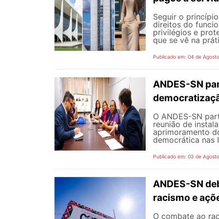
Seguir o princípi
direitos do funci
privilégios e pro
que se vê na prát
Publicado em: 04 de Agost
ANDES-SN part
democratizaçã
O ANDES-SN partic
reunião de instal
aprimoramento do
democrática nas I
Publicado em: 03 de Agost
ANDES-SN deba
racismo e açõ
O combate ao rac