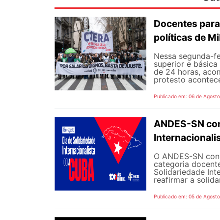
Docentes para
políticas de Mi
Nessa segunda-fe
superior e básica
de 24 horas, aco
protesto aconteceu
Publicado em: 06 de Agost
ANDES-SN conv
Internacional
O ANDES-SN concl
categoria docente
Solidariedade Int
reafirmar a solida
Publicado em: 05 de Agost