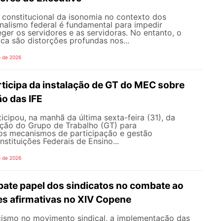
o constitucional da isonomia no contexto dos
onalismo federal é fundamental para impedir
teger os servidores e as servidoras. No entanto, o
ica são distorções profundas nos...
o de 2026
icipa da instalação de GT do MEC sobre
o das IFE
ipou, na manhã da última sexta-feira (31), da
ação do Grupo de Trabalho (GT) para
s mecanismos de participação e gestão
nstituições Federais de Ensino...
o de 2026
te papel dos sindicatos no combate ao
es afirmativas no XIV Copene
ismo no movimento sindical, a implementação das