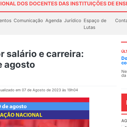
IONAL DOS DOCENTES DAS INSTITUIÇÕES DE ENS
entos
Comunicação
Agenda
Jurídico
Espaço de
Cont
Lutas
 salário e carreira:
ÚL
Docentes paralisam novamente as ativi
e agosto
contra as políticas de Milei na Argentina
Nessa segunda-feira (3), sindicatos de docent
da educação superior e básica da Argentina...
tualizado em 07 de Agosto de 2023 às 19h04
AG