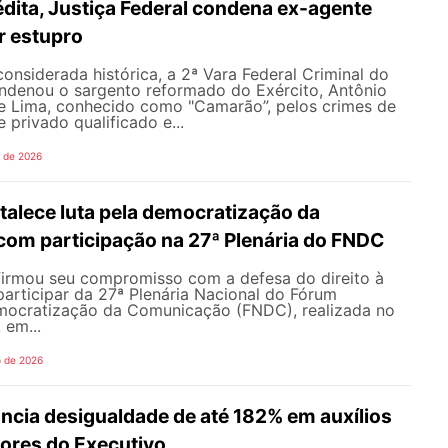
dita, Justiça Federal condena ex-agente
or estupro
nsiderada histórica, a 2ª Vara Federal Criminal do
ondenou o sargento reformado do Exército, Antônio
de Lima, conhecido como "Camarão”, pelos crimes de
 privado qualificado e...
o de 2026
alece luta pela democratização da
om participação na 27ª Plenária do FNDC
rmou seu compromisso com a defesa do direito à
articipar da 27ª Plenária Nacional do Fórum
mocratização da Comunicação (FNDC), realizada no
 em...
o de 2026
ncia desigualdade de até 182% em auxílios
dores do Executivo