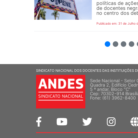
políticas de açõe
de docentes negra
no centro dos de
Publicado em: 31 de Julho 
2
3
4
5
SINDICATO NACIONAL DOS DOCENTES DAS INSTITUIÇÕES D
Sede Nacional - Setor 
Quadra 2, Edifício Cedr
5 º andar, Bloco "C"
Cep: 70302-914 Brasíl
Fone: (61) 3962-8400