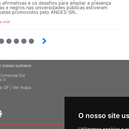
s afirmativas e os desafios para ampliar a presença
s e negros nas universidades públicas estiveram
bates promovidos pelo ANDES-SN...
de 2026
6
7
8
9
E ENSINO SUPERIOR
Comercial Sul
o II
ia-DF |
Ver mapa
O nosso site u