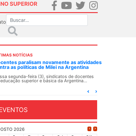
INO SUPERIOR
ato
TIMAS NOTÍCIAS
dades
ANDES-SN convoca docentes para Dia de
Solidariedade Internacionalista com Cuba em
13 de agosto
es
O ANDES-SN conclama suas seções sindicais e o
conjunto da categoria docente a construírem, no
dia...
EVENTOS
OSTO 2026