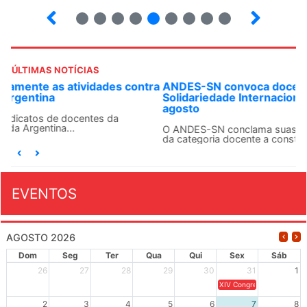
2
3
4
5
6
7
8
9
10
ÚLTIMAS NOTÍCIAS
ANDES-SN convoca docentes para Dia de
Solidariedade Internacionalista com Cuba em 13 de
agosto
O ANDES-SN conclama suas seções sindicais e o conjunto
da categoria docente a construírem, no dia...
EVENTOS
AGOSTO 2026
Dom
Seg
Ter
Qua
Qui
Sex
Sáb
26
27
28
29
30
31
1
XIV Congresso Brasileiro 