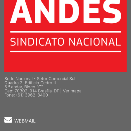
Sede Nacional - Setor Comercial Sul
Quadra 2, Edifício Cedro II
5 º andar, Bloco "C"
Cep: 70302-914 Brasília-DF |
Ver mapa
Fone: (61) 3962-8400
WEBMAIL