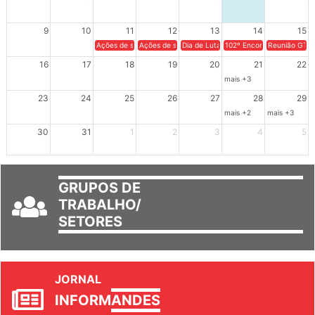
2
3
4
5
6
7
8
9
10
11
12
13
14
15
Ações de solidariedade a Cuba no Rio Grande do Sul - 100 anos 
Ações de solidariedade a Cuba no Rio Grande do Su
Dia de Luta em Defesa de Cuba e da S
102º Encontro da Regional
Reunião GTPE
16
17
18
19
20
21
22
mais +3
23
24
25
26
27
28
29
mais +2
mais +3
30
31
1
2
3
4
5
GRUPOS DE
TRABALHO/
SETORES
JORNAL
INFORM
ANDES